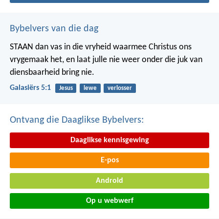
Bybelvers van die dag
STAAN dan vas in die vryheid waarmee Christus ons
vrygemaak het, en laat julle nie weer onder die juk van
diensbaarheid bring nie.
Galasiërs 5:1
Jesus
lewe
verlosser
Ontvang die Daaglikse Bybelvers:
Daaglikse kennisgewing
E-pos
Android
Op u webwerf