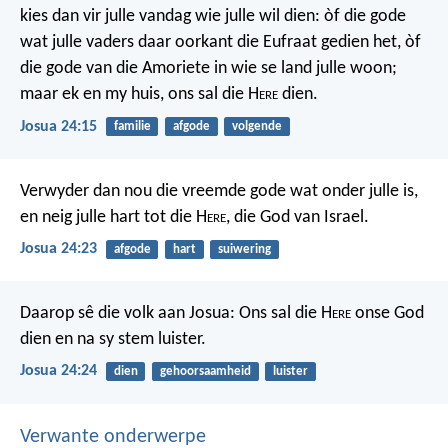
kies dan vir julle vandag wie julle wil dien: òf die gode
wat julle vaders daar oorkant die Eufraat gedien het, òf
die gode van die Amoriete in wie se land julle woon;
maar ek en my huis, ons sal die H
ere
dien.
Josua 24:15
familie
afgode
volgende
Verwyder dan nou die vreemde gode wat onder julle is,
en neig julle hart tot die H
ere
, die God van Israel.
Josua 24:23
afgode
hart
suiwering
Daarop sê die volk aan Josua: Ons sal die H
ere
onse God
dien en na sy stem luister.
Josua 24:24
dien
gehoorsaamheid
luister
Verwante onderwerpe