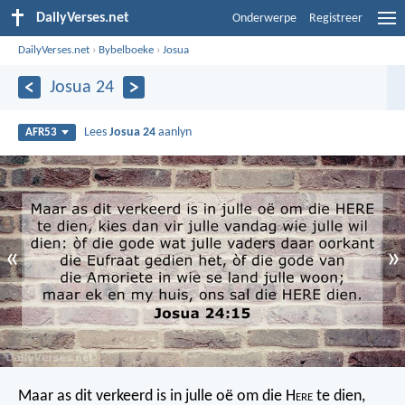
DailyVerses.net
Onderwerpe
Registreer
DailyVerses.net
›
Bybelboeke
›
Josua
Josua 24
Lees
Josua 24
aanlyn
AFR53
«
»
Maar as dit verkeerd is in julle oë om die H
ere
te dien,