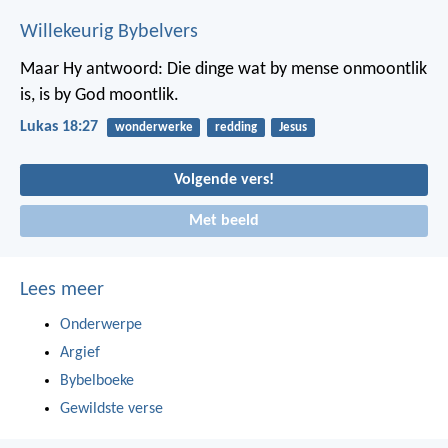
Willekeurig Bybelvers
Maar Hy antwoord: Die dinge wat by mense onmoontlik
is, is by God moontlik.
Lukas 18:27
wonderwerke
redding
Jesus
Volgende vers!
Met beeld
Lees meer
Onderwerpe
Argief
Bybelboeke
Gewildste verse