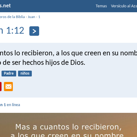
s.net
Temas
Versículo al Az
bros de la Biblia
›
Juan
›
1
n 1:12
tos lo recibieron, a los que creen en su nomb
 de ser hechos hijos de Dios.
Padre
niños
an 1
en línea