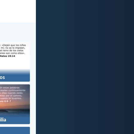
os
lia