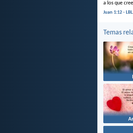
a los que cre
Juan 1:12 - LB
Temas rel
A