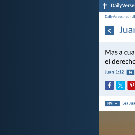
DailyVerse
DailyVerses.net
›
Li
Jua
Mas a cuan
el derecho
Juan 1:12
fe
Lea
Ju
NVI