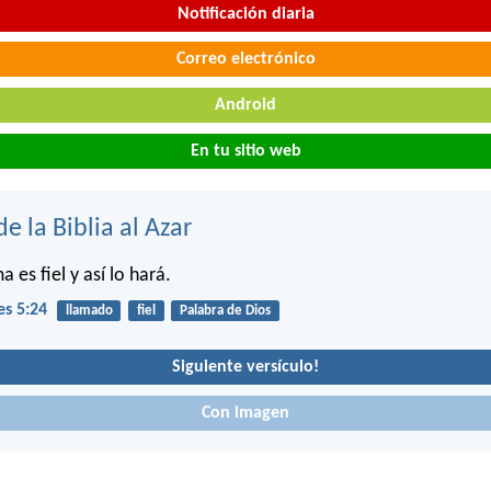
Notificación diaria
Correo electrónico
Android
En tu sitio web
de la Biblia al Azar
a es fiel y así lo hará.
es 5:24
llamado
fiel
Palabra de Dios
Siguiente versículo!
Con imagen