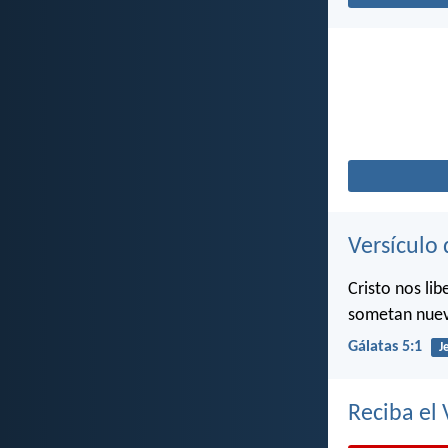
Versículo 
Cristo nos li
sometan nuev
Gálatas 5:1
J
Reciba el 