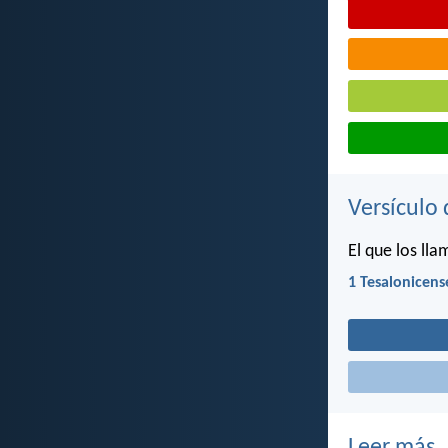
Versículo 
El que los llam
1 Tesalonicens
Leer más