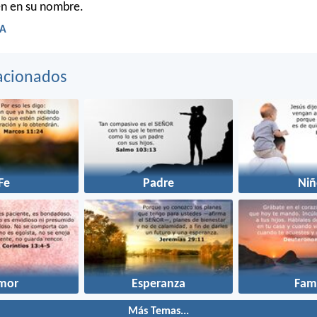
en en su nombre.
LA
acionados
Fe
Padre
Niñ
mor
Esperanza
Fami
Más Temas...