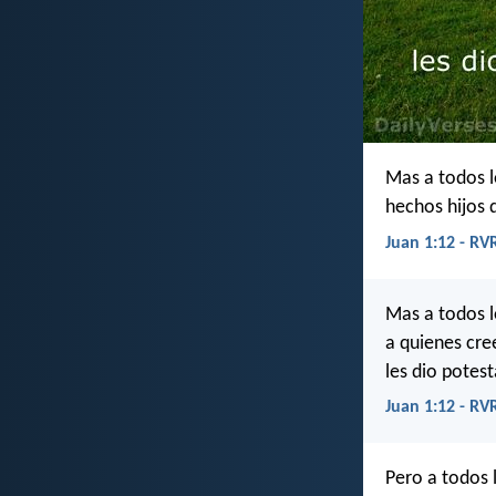
Mas a todos l
hechos hijos 
Juan 1:12 - RV
Mas a todos l
a quienes cre
les dio potest
Juan 1:12 - RV
Pero a todos l