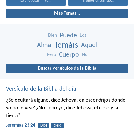
Le dijo Jesús: —Yo...
El amor es sufrido...
Más Temas...
Puede
Bien
Los
Temáis
Alma
Aquel
Cuerpo
Pero
No
Buscar versículos de la Biblia
Versículo de la Biblia del día
¿Se ocultará alguno,
dice Jehová,
en escondrijos donde
yo no lo vea?
¿No lleno yo,
dice Jehová,
el cielo y la
tierra?
Jeremías 23:24
Dios
cielo