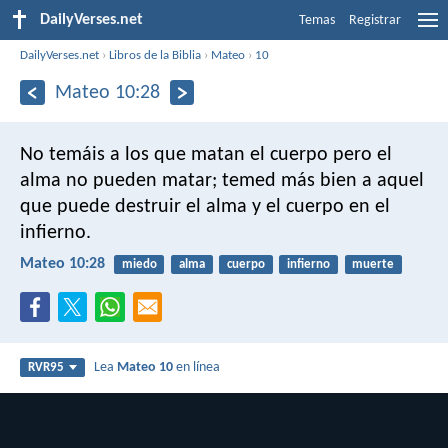
DailyVerses.net
Temas
Registrar
DailyVerses.net
›
Libros de la Biblia
›
Mateo
›
10
Mateo 10:28
No temáis a los que matan el cuerpo pero el
alma no pueden matar; temed más bien a aquel
que puede destruir el alma y el cuerpo en el
infierno.
Mateo 10:28
miedo
alma
cuerpo
infierno
muerte
Lea
Mateo 10
en línea
RVR95