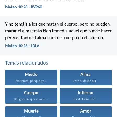
Mateo 10:28 - RVR60
Y no temáis a los que matan el cuerpo, pero no pueden
matar el alma; más bien temed a aquel que puede hacer
perecer tanto el alma como el cuerpo en el infierno.
Mateo 10:28 - LBLA
Temas relacionados
Miedo
Alma
No temas, porque yo...
Pero si desde allí...
Cuerpo
Infierno
¿O ignoráis que vuestro...
En el Hades alzó...
Muerte
Amor