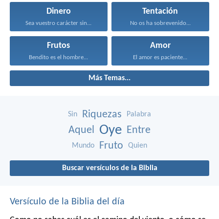
Dinero
Tentación
Sea vuestro carácter sin...
No os ha sobrevenido...
Frutos
Amor
Bendito es el hombre...
El amor es paciente...
Más Temas...
Riquezas
Sin
Palabra
Oye
Aquel
Entre
Fruto
Mundo
Quien
Buscar versículos de la Biblia
Versículo de la Biblia del día