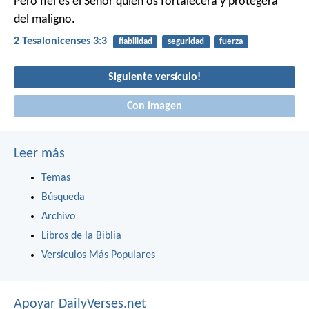
Pero fiel es el Señor quien os fortalecerá y protegerá
del maligno.
2 Tesalonicenses 3:3
fiabilidad
seguridad
fuerza
Siguiente versículo!
Con imagen
Leer más
Temas
Búsqueda
Archivo
Libros de la Biblia
Versículos Más Populares
Apoyar DailyVerses.net