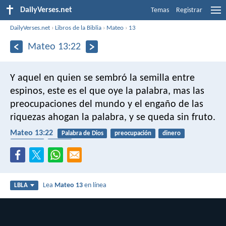
DailyVerses.net
Temas
Registrar
DailyVerses.net
›
Libros de la Biblia
›
Mateo
›
13
Mateo 13:22
Y aquel en quien se sembró la semilla entre
espinos, este es el que oye la palabra, mas las
preocupaciones del mundo y el engaño de las
riquezas ahogan la palabra, y se queda sin fruto.
Mateo 13:22
Palabra de Dios
preocupación
dinero
tentación
frutos
Lea
Mateo 13
en línea
LBLA