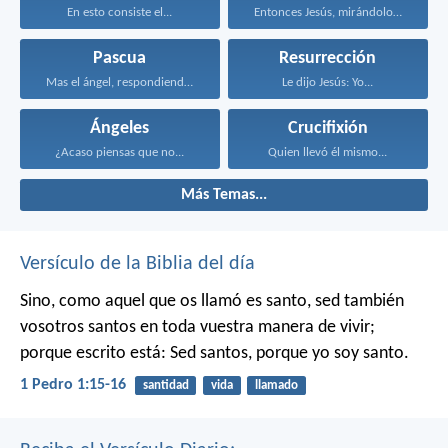
En esto consiste el...
Entonces Jesús, mirándolos, dijo...
Pascua
Resurrección
Mas el ángel, respondiendo...
Le dijo Jesús: Yo...
Ángeles
Crucifixión
¿Acaso piensas que no...
Quien llevó él mismo...
Más Temas...
Versículo de la Biblia del día
Sino, como aquel que os llamó es santo, sed también
vosotros santos en toda vuestra manera de vivir;
porque escrito está: Sed santos, porque yo soy santo.
1 Pedro 1:15-16
santidad
vida
llamado