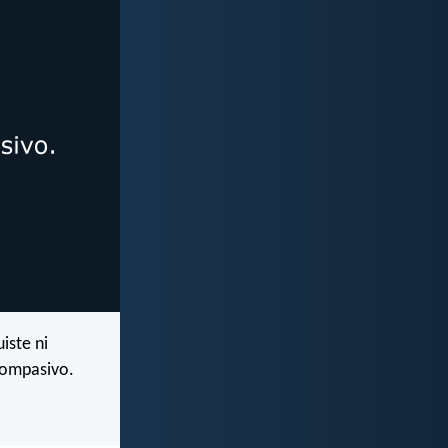
iste ni
compasivo.