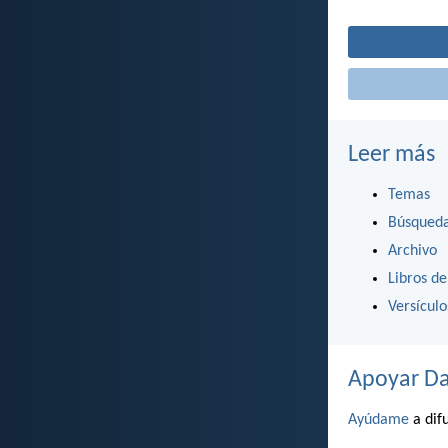
Leer más
Temas
Búsqued
Archivo
Libros de
Versícul
Apoyar Da
Ayúdame
a difu