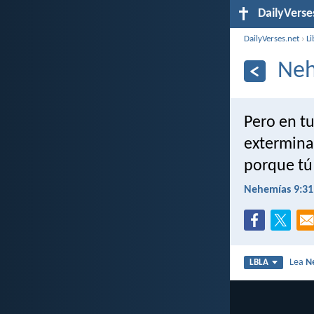
DailyVerse
DailyVerses.net
›
Li
Neh
Pero en t
extermina
porque tú
Nehemías 9:31
Lea
N
LBLA