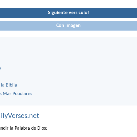
Siguiente versículo!
Con imagen
a
 la Biblia
os Más Populares
ilyVerses.net
ndir la Palabra de Dios: