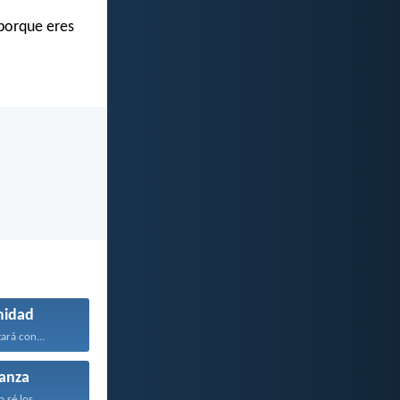
 porque eres
midad
ará con...
anza
sé los...