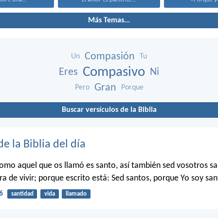
Más Temas...
Compasión
Un
Tu
Compasivo
Eres
Ni
Gran
Pero
Porque
Buscar versículos de la Biblia
de la Biblia del día
como aquel que os llamó es santo, así también sed vosotros s
a de vivir; porque escrito está: Sed santos, porque Yo soy san
6
santidad
vida
llamado