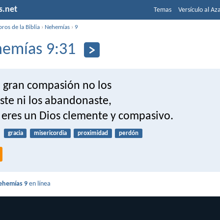
s.net
Temas
Versículo al Az
bros de la Biblia
›
Nehemías
›
9
emías 9:31
u gran compasión no los
ste ni los abandonaste,
 eres un Dios clemente y compasivo.
gracia
misericordia
proximidad
perdón
ehemías 9
en línea