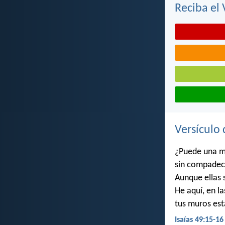
Reciba el 
Versículo 
¿Puede una mu
sin compadece
Aunque ellas s
He aquí, en l
tus muros es
Isaías 49:15-16