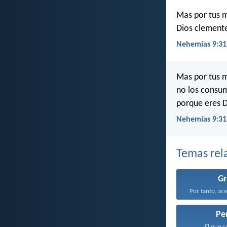
Mas por tus m
Dios clemente
Nehemías 9:31
Mas por tus 
no los consum
porque eres D
Nehemías 9:31
Temas rel
Gr
Pe
El que c