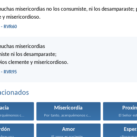
uchas misericordias no los consumiste, ni los desamparaste;
 y misericordioso.
 - RVR60
muchas misericordias
iste ni los desamparaste;
ios clemente y misericordioso.
 - RVR95
acionados
acia
Misericordia
Proxi
Por tanto, acerquémonos con...
Por tanto, acerquémonos con...
El Señor est
rdón
Amor
Esper
ubre una...
El amor es paciente...
«Porque yo 