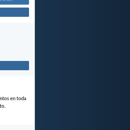
antos en toda
to.