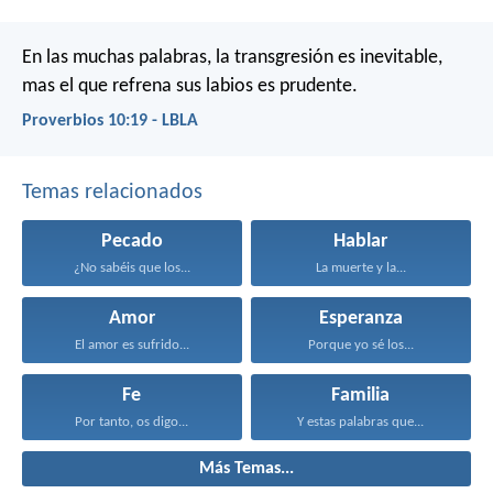
En las muchas palabras, la transgresión es inevitable,
mas el que refrena sus labios es prudente.
Proverbios 10:19 - LBLA
Temas relacionados
Pecado
Hablar
¿No sabéis que los...
La muerte y la...
Amor
Esperanza
El amor es sufrido...
Porque yo sé los...
Fe
Familia
Por tanto, os digo...
Y estas palabras que...
Más Temas...