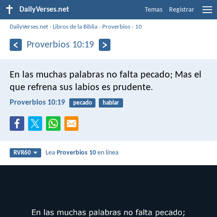
DailyVerses.net
Temas
Registrar
DailyVerses.net
›
Libros de la Biblia
›
Proverbios
›
10
Proverbios 10:19
En las muchas palabras no falta pecado;
Mas el
que refrena sus labios es prudente.
Proverbios 10:19
pecado
hablar
Lea
Proverbios 10
en línea
RVR60