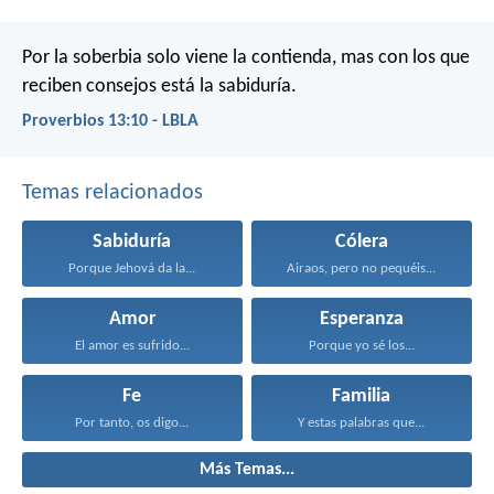
Por la soberbia solo viene la contienda,
mas con los que
reciben consejos está la sabiduría.
Proverbios 13:10 - LBLA
Temas relacionados
Sabiduría
Cólera
Porque Jehová da la...
Airaos, pero no pequéis...
Amor
Esperanza
El amor es sufrido...
Porque yo sé los...
Fe
Familia
Por tanto, os digo...
Y estas palabras que...
Más Temas...