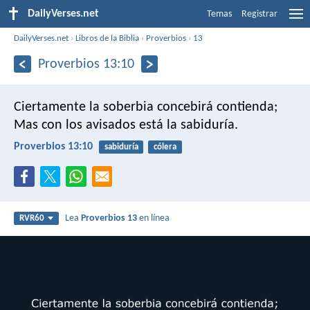
DailyVerses.net
Temas
Registrar
DailyVerses.net
›
Libros de la Biblia
›
Proverbios
›
13
Proverbios 13:10
Ciertamente la soberbia concebirá contienda;
Mas con los avisados está la sabiduría.
Proverbios 13:10
sabiduría
cólera
Lea
Proverbios 13
en línea
RVR60