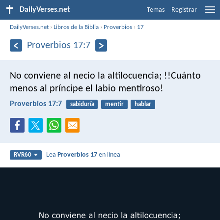
DailyVerses.net
Temas
Registrar
DailyVerses.net
›
Libros de la Biblia
›
Proverbios
›
17
Proverbios 17:7
No conviene al necio la altilocuencia;
!!Cuánto
menos al príncipe el labio mentiroso!
Proverbios 17:7
sabiduría
mentir
hablar
Lea
Proverbios 17
en línea
RVR60