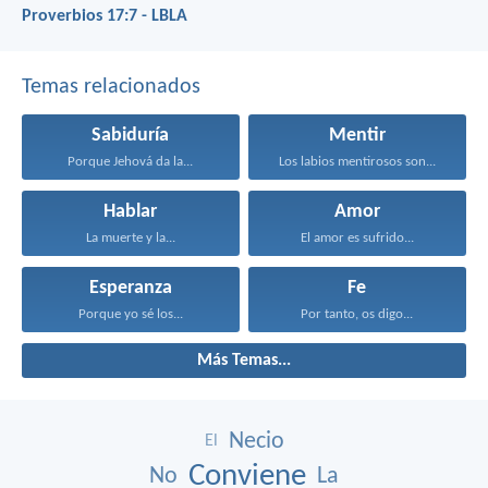
Proverbios 17:7 - LBLA
Temas relacionados
Sabiduría
Mentir
Porque Jehová da la...
Los labios mentirosos son...
Hablar
Amor
La muerte y la...
El amor es sufrido...
Esperanza
Fe
Porque yo sé los...
Por tanto, os digo...
Más Temas...
Necio
El
Conviene
No
La