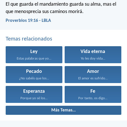
El que guarda el mandamiento guarda su alma,
mas el
que menosprecia sus caminos morirá.
Proverbios 19:16 - LBLA
Temas relacionados
Ley
Vida eterna
Estas palabras que yo...
Yo les doy vida...
Pecado
Amor
¿No sabéis que los...
El amor es sufrido...
Esperanza
Fe
Porque yo sé los...
Por tanto, os digo...
Más Temas...