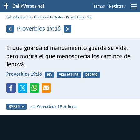
DailyVerses.net
Temas
Registrar
DailyVerses.net
›
Libros de la Biblia
›
Proverbios
›
19
Proverbios 19:16
El que guarda el mandamiento guarda su vida,
pero morirá el que menosprecia los caminos de
Jehová.
Proverbios 19:16
ley
vida eterna
pecado
Lea
Proverbios 19
en línea
RVR95