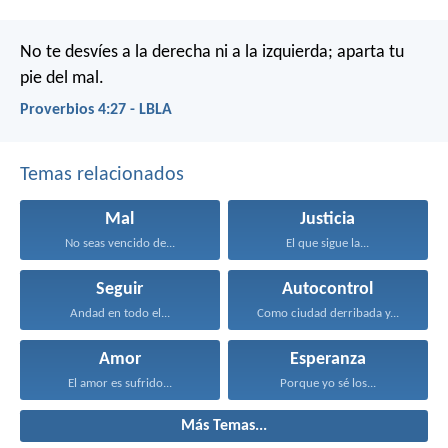
No te desvíes a la derecha ni a la izquierda;
aparta tu
pie del mal.
Proverbios 4:27 - LBLA
Temas relacionados
Mal
Justicia
No seas vencido de...
El que sigue la...
Seguir
Autocontrol
Andad en todo el...
Como ciudad derribada y...
Amor
Esperanza
El amor es sufrido...
Porque yo sé los...
Más Temas...