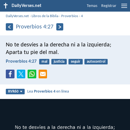
DailyVerses.net
Temas
Registrar
DailyVerses.net
›
Libros de la Biblia
›
Proverbios
›
4
Proverbios 4:27
No te desvíes a la derecha ni a la izquierda;
Aparta tu pie del mal.
Proverbios 4:27
mal
justicia
seguir
autocontrol
Lea
Proverbios 4
en línea
RVR60