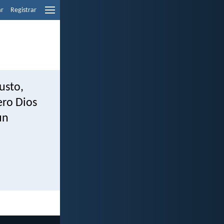
ar
Registrar
usto,
ero Dios
ún