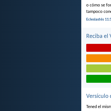
o cómo se for
tampoco conoc
Eclesiastés 11:
Reciba el 
Versículo 
Tened el mism