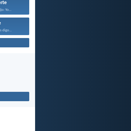
rte
jo: Yo...
e
 digo...