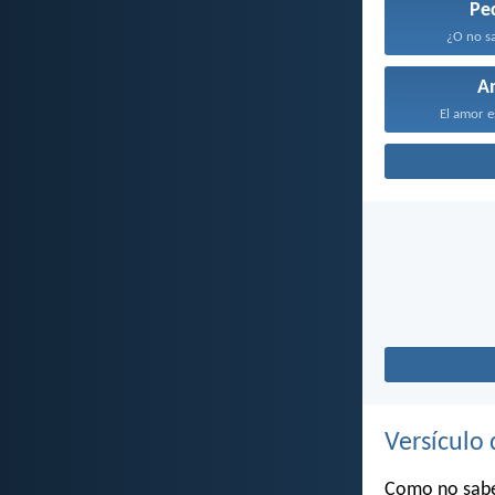
Pe
¿O no sa
A
El amor e
Versículo 
Como no sabes