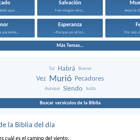
cado
Salvación
Mue
béis que...
Y en ningún otro...
Jesús le di
mor
Esperanza
F
s paciente...
«Porque yo sé los...
Por eso os
Más Temas...
Habrá
Tal
Bueno
Murió
Vez
Pecadores
Siendo
Aunque
Justo
Buscar versículos de la Biblia
de la Biblia del día
 cuál es el camino del viento,