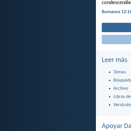
condescendien
Romanos 12:1
Leer más
Temas
Búsqued
Archivo
Libros de
Versícul
Apoyar Da