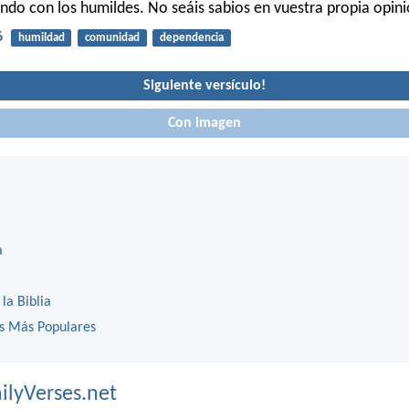
do con los humildes. No seáis sabios en vuestra propia opini
6
humildad
comunidad
dependencia
Siguiente versículo!
Con imagen
a
 la Biblia
os Más Populares
ilyVerses.net