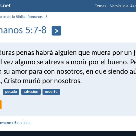
s.net
Temas
Versículo al Az
bros de la Biblia
›
Romanos
›
5
anos 5:7-8
duras penas habrá alguien que muera por un j
 vez alguno se atreva a morir por el bueno. P
 su amor para con nosotros, en que siendo a
 Cristo murió por nosotros.
pecado
salvación
muerte
omanos 5
en línea