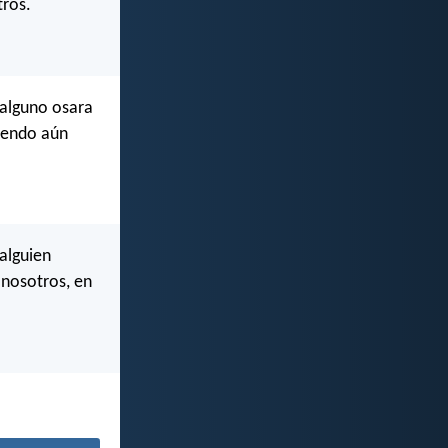
tros.
 alguno osara
iendo aún
alguien
 nosotros, en