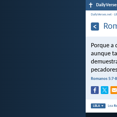
DailyVerse
DailyVerses.net
›
Li
Rom
Porque a 
aunque tal
demuestra
pecadores,
Romanos 5:7-8
Lea
R
LBLA