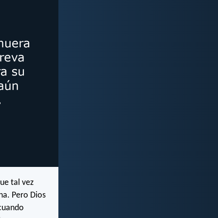
ue tal vez
na. Pero Dios
 cuando