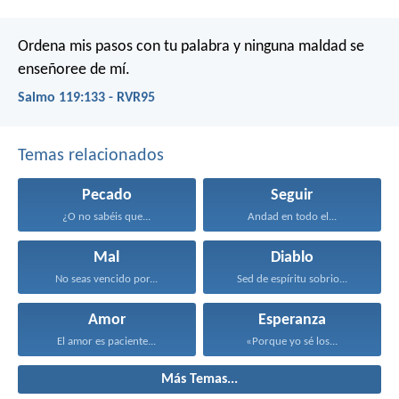
Ordena mis pasos con tu palabra
y ninguna maldad se
enseñoree de mí.
Salmo 119:133 - RVR95
Temas relacionados
Pecado
Seguir
¿O no sabéis que...
Andad en todo el...
Mal
Diablo
No seas vencido por...
Sed de espíritu sobrio...
Amor
Esperanza
El amor es paciente...
«Porque yo sé los...
Más Temas...