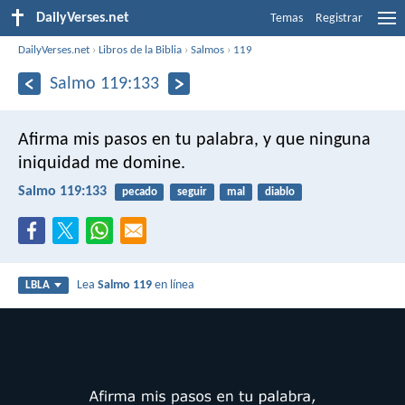
DailyVerses.net
Temas
Registrar
DailyVerses.net
›
Libros de la Biblia
›
Salmos
›
119
Salmo 119:133
Afirma mis pasos en tu palabra,
y que ninguna
iniquidad me domine.
Salmo 119:133
pecado
seguir
mal
diablo
Lea
Salmo 119
en línea
LBLA