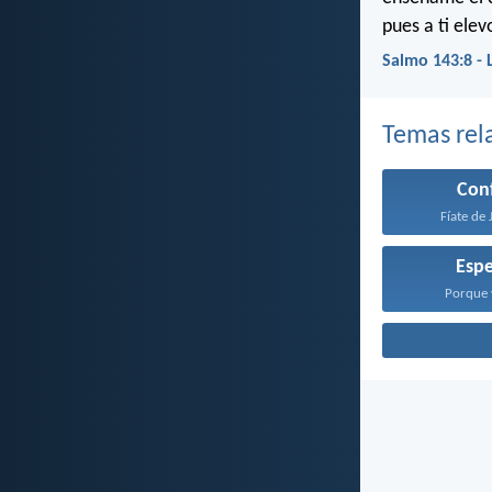
pues a ti ele
Salmo 143:8 - 
Temas rel
Con
Fíate de 
Esp
Porque y