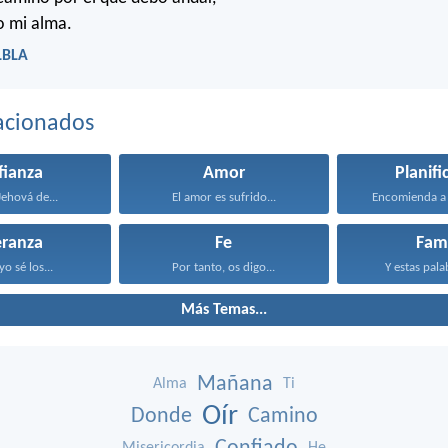
vo mi alma.
LBLA
acionados
fianza
Amor
Planifi
Jehová de...
El amor es sufrido...
Encomienda a 
eranza
Fe
Fami
o sé los...
Por tanto, os digo...
Y estas pala
Más Temas...
Mañana
Alma
Ti
Oír
Donde
Camino