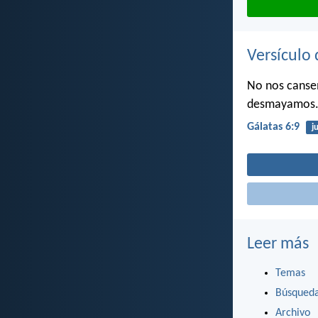
Versículo 
No nos cansem
desmayamos
Gálatas 6:9
ju
Leer más
Temas
Búsqued
Archivo