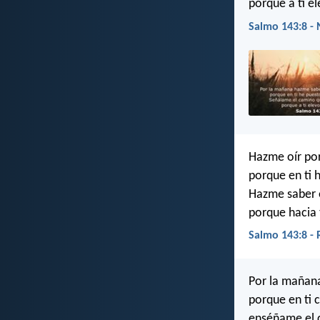
porque a ti e
Salmo 143:8 - 
Hazme oír por
porque en ti 
Hazme saber 
porque hacia 
Salmo 143:8 -
Por la mañana
porque en ti 
enséñame el 