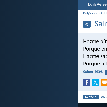
DailyVerse
DailyVerses.net
›
Li
Sal
Hazme oír
Porque en 
Hazme sab
Porque a t
Salmo 143:8
Lea
RVR60