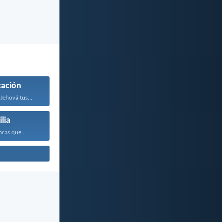
cación
Jehová tus...
lia
bras que...