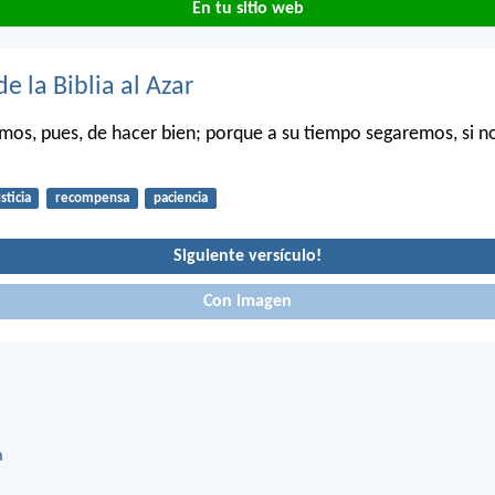
En tu sitio web
de la Biblia al Azar
os, pues, de hacer bien; porque a su tiempo segaremos, si n
.
sticia
recompensa
paciencia
Siguiente versículo!
Con imagen
a