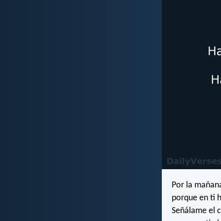
Por la mañana
porque en ti 
Señálame el c