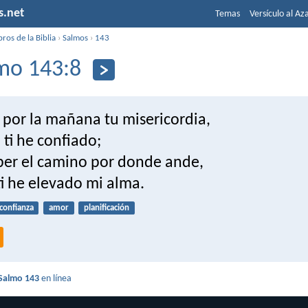
s.net
Temas
Versículo al Az
bros de la Biblia
›
Salmos
›
143
mo 143:8
 por la mañana tu misericordia,
ti he confiado;
er el camino por donde ande,
i he elevado mi alma.
confianza
amor
planificación
Salmo 143
en línea