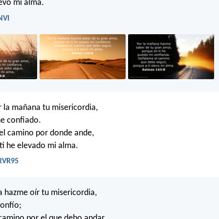
levo mi alma.
NVI
 la mañana tu misericordia,
he confiado.
el camino por donde ande,
ti he elevado mi alma.
 RVR95
 hazme oír tu misericordia,
confío;
camino por el que debo andar,