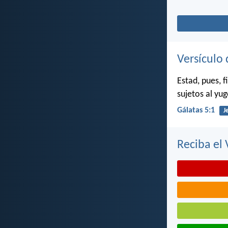
Versículo 
Estad, pues, f
sujetos al yug
Gálatas 5:1
J
Reciba el 