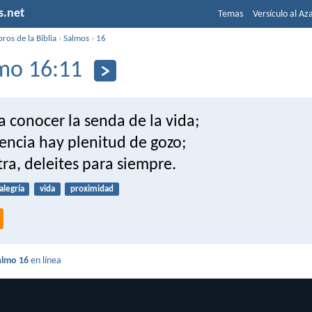
s.net
Temas
Versículo al Az
bros de la Biblia
›
Salmos
›
16
mo 16:11
 conocer la senda de la vida;
encia hay plenitud de gozo;
tra, deleites para siempre.
alegría
vida
proximidad
almo 16
en línea