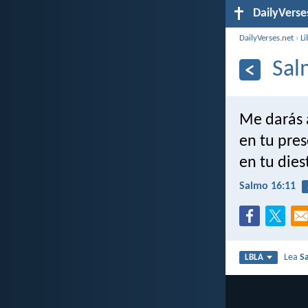
DailyVerse
DailyVerses.net
›
Li
Sal
Me darás a
en tu pres
en tu dies
Salmo 16:11
Lea
S
LBLA