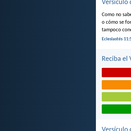
Versículo 
Como no sabes
o cómo se for
tampoco conoc
Eclesiastés 11:
Reciba el 
Versículo 