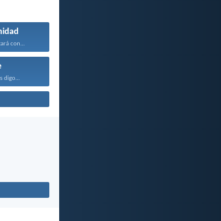
midad
ará con...
e
 digo...