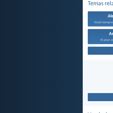
Temas rel
Al
Estad siempre
A
El amor e