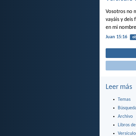
Vosotros no m
vayáis y deis
en mi nombre
Juan 15:16
ob
Leer más
Temas
Búsqued
Archivo
Libros de
Versícul