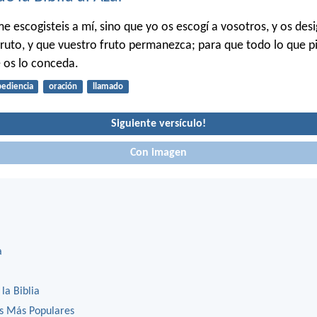
e escogisteis a mí, sino que yo os escogí a vosotros, y os des
 fruto, y que vuestro fruto permanezca; para que todo lo que pi
 os lo conceda.
ediencia
oración
llamado
Siguiente versículo!
Con imagen
a
 la Biblia
os Más Populares