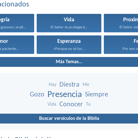
acionados
egría
Vida
Proxi
 gozosos; orad...
El Señor te protegerá...
El Señor est
mor
Esperanza
F
s paciente...
«Porque yo sé los...
Por eso os
Más Temas...
Diestra
Hay
Me
Presencia
Gozo
Siempre
Conocer
Vida
Tu
Buscar versículos de la Biblia