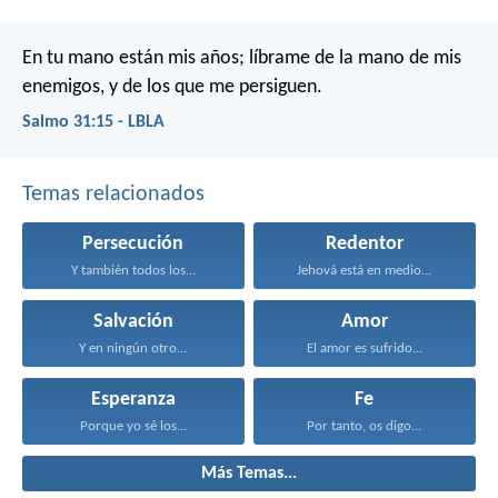
En tu mano están mis años;
líbrame de la mano de mis
enemigos, y de los que me persiguen.
Salmo 31:15 - LBLA
Temas relacionados
Persecución
Redentor
Y también todos los...
Jehová está en medio...
Salvación
Amor
Y en ningún otro...
El amor es sufrido...
Esperanza
Fe
Porque yo sé los...
Por tanto, os digo...
Más Temas...