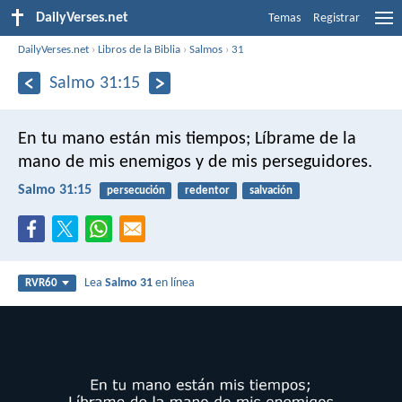
DailyVerses.net
Temas
Registrar
DailyVerses.net
›
Libros de la Biblia
›
Salmos
›
31
Salmo 31:15
En tu mano están mis tiempos;
Líbrame de la
mano de mis enemigos
y de mis perseguidores.
Salmo 31:15
persecución
redentor
salvación
Lea
Salmo 31
en línea
RVR60