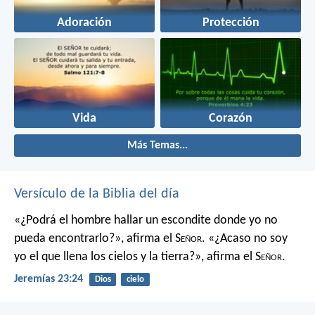
Adoración
Protección
Vida
Corazón
Más Temas...
Versículo de la Biblia del día
«¿Podrá el hombre hallar un escondite
donde yo no
pueda encontrarlo?»,
afirma el S
eñor
.
«¿Acaso no soy
yo el que llena los cielos y la tierra?»,
afirma el S
eñor
.
Jeremías 23:24
Dios
cielo