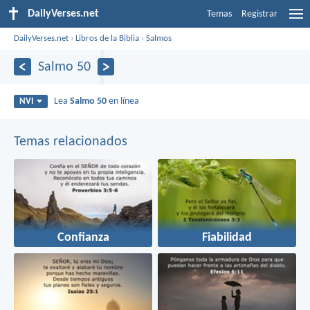
DailyVerses.net
Temas
Registrar
DailyVerses.net
›
Libros de la Biblia
›
Salmos
Salmo 50
Lea
Salmo 50
en línea
NVI
Temas relacionados
Confianza
Fiabilidad