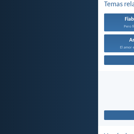
Temas rel
Fiab
Pero fi
A
El amor e