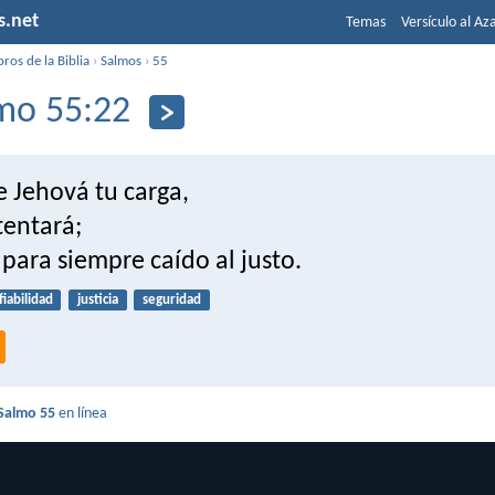
s.net
Temas
Versículo al Az
bros de la Biblia
›
Salmos
›
55
mo 55:22
e Jehová tu carga,
stentará;
para siempre caído al justo.
fiabilidad
justicia
seguridad
Salmo 55
en línea