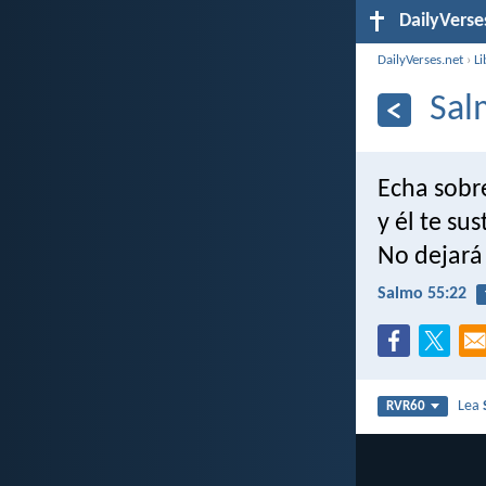
DailyVerse
DailyVerses.net
›
Li
Sal
Echa sobr
y él te su
No dejará 
Salmo 55:22
Lea
RVR60