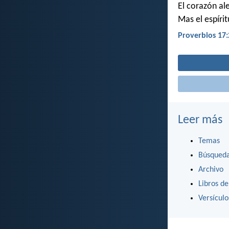
El corazón al
Mas el espírit
Proverbios 17:
Leer más
Temas
Búsqued
Archivo
Libros de
Versícul