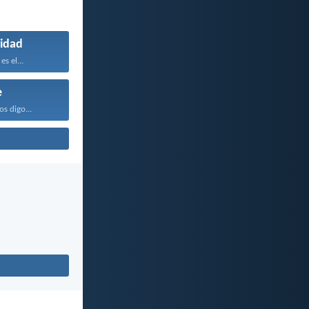
idad
es el...
e
os digo...