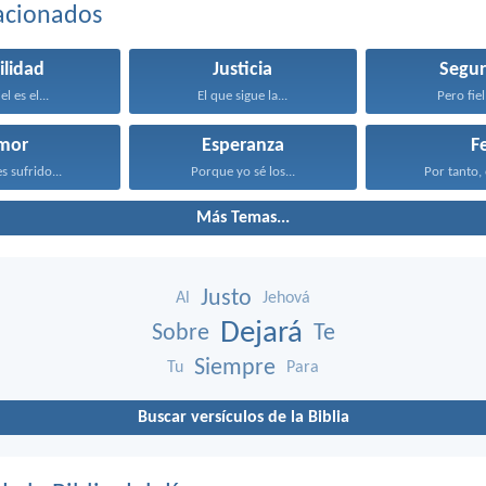
acionados
ilidad
Justicia
Segur
el es el...
El que sigue la...
Pero fiel 
mor
Esperanza
F
s sufrido...
Porque yo sé los...
Por tanto, 
Más Temas...
Justo
Al
Jehová
Dejará
Sobre
Te
Siempre
Tu
Para
Buscar versículos de la Biblia