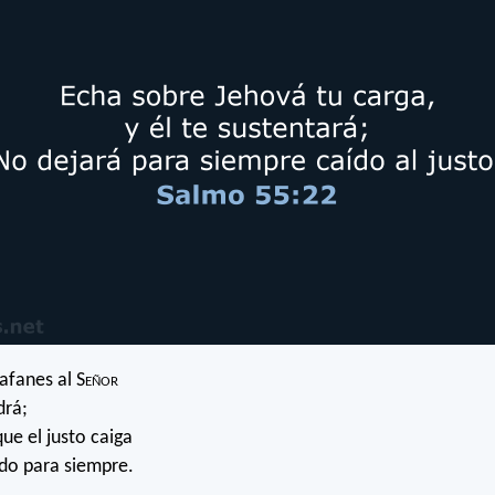
afanes al S
eñor
drá;
ue el justo caiga
do para siempre.