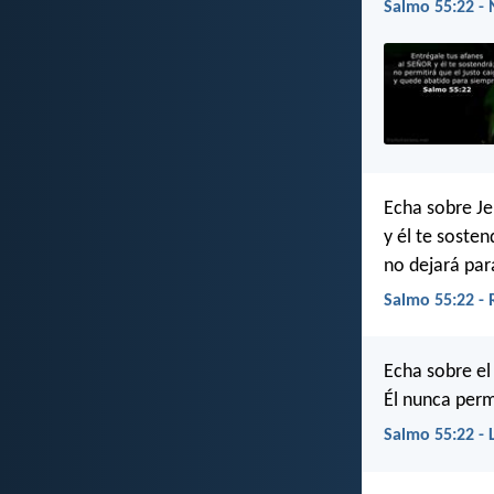
Salmo 55:22 - 
Echa sobre Je
y él te sosten
no dejará par
Salmo 55:22 -
Echa sobre el 
Él nunca perm
Salmo 55:22 - 