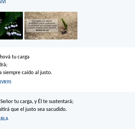
NVI
hová tu carga
drá;
a siempre caído al justo.
 RVR95
Señor tu carga, y Él te sustentará;
itirá que el justo sea sacudido.
LBLA