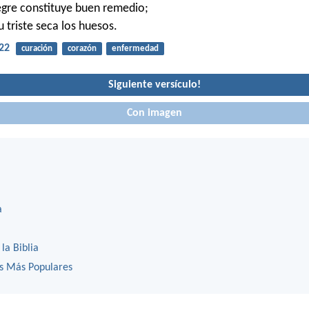
egre constituye buen remedio;
u triste seca los huesos.
22
curación
corazón
enfermedad
Siguiente versículo!
Con imagen
a
 la Biblia
os Más Populares