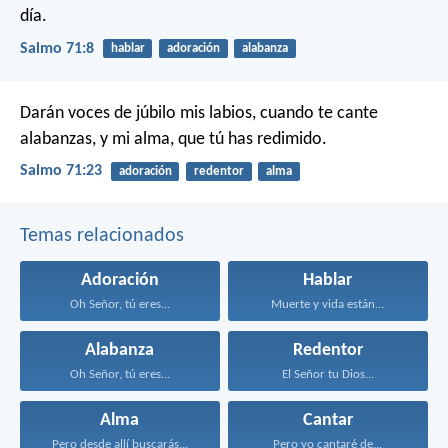
día.
Salmo 71:8
hablar
adoración
alabanza
Darán voces de júbilo mis labios, cuando te cante
alabanzas,
y mi alma, que tú has redimido.
Salmo 71:23
adoración
redentor
alma
Temas relacionados
Adoración
Hablar
Oh Señor, tú eres...
Muerte y vida están...
Alabanza
Redentor
Oh Señor, tú eres...
El Señor tu Dios...
Alma
Cantar
Pero desde allí buscarás...
Pero yo cantaré de...