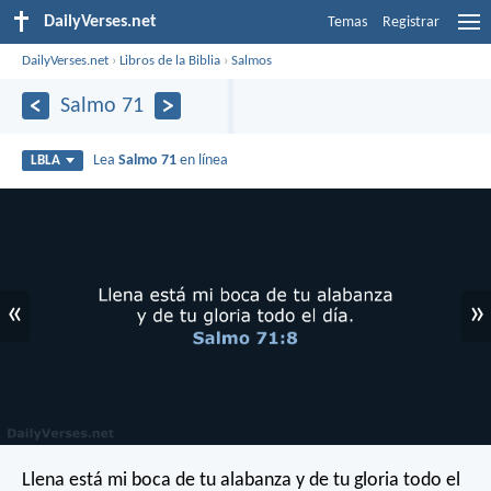
DailyVerses.net
Temas
Registrar
DailyVerses.net
›
Libros de la Biblia
›
Salmos
Salmo 71
Lea
Salmo 71
en línea
LBLA
«
»
Llena está mi boca de tu alabanza
y de tu gloria todo el