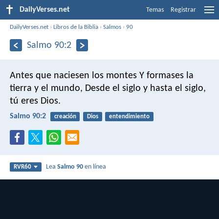
DailyVerses.net
Temas
Registrar
DailyVerses.net
›
Libros de la Biblia
›
Salmos
›
90
Salmo 90:2
Antes que naciesen los montes
Y formases la
tierra y el mundo,
Desde el siglo y hasta el siglo,
tú eres Dios.
Salmo 90:2
creación
Dios
entendimiento
Lea
Salmo 90
en línea
RVR60