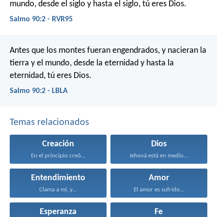
mundo,
desde el siglo y hasta el siglo, tú eres Dios.
Salmo 90:2 - RVR95
Antes que los montes fueran engendrados,
y nacieran la
tierra y el mundo,
desde la eternidad y hasta la
eternidad, tú eres Dios.
Salmo 90:2 - LBLA
Temas relacionados
Creación
Dios
En el principio creó...
Jehová está en medio...
Entendimiento
Amor
Clama a mí, y...
El amor es sufrido...
Esperanza
Fe