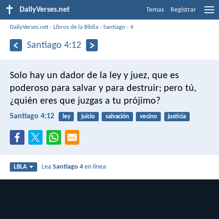
DailyVerses.net
Temas
Registrar
DailyVerses.net
›
Libros de la Biblia
›
Santiago
›
4
Santiago 4:12
Solo hay un dador de la ley y juez, que es
poderoso para salvar y para destruir; pero tú,
¿quién eres que juzgas a tu prójimo?
Santiago 4:12
ley
juicio
salvación
vecino
justicia
Lea
Santiago 4
en línea
LBLA