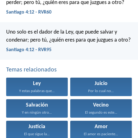
perder; pero tú, ¿quién eres para que juzgues a otro?
Santiago 4:12 - RVR60
Uno solo es el dador de la Ley, que puede salvar y
condenar; pero tú, ¿quién eres para que juzgues a otro?
Santiago 4:12 - RVR95
Temas relacionados
Ley
Juicio
Y estas palabras que...
Por lo cual no...
Salvación
Vecino
Y en ningún otro...
El segundo es este...
Justicia
Amor
El que sigue la...
El amor es paciente...