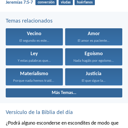
Jeremías 7:5-7
conversión
viudas
huérfanos
Temas relacionados
Vecino
Amor
El segundo es este...
El amor es paciente...
Ley
Egoísmo
Y estas palabras que...
Nada hagáis por egoísmo...
Materialismo
Justicia
Porque nada hemos traído...
El que sigue la...
Más Temas...
Versículo de la Biblia del día
¿Podrá alguno esconderse en escondites
de modo que