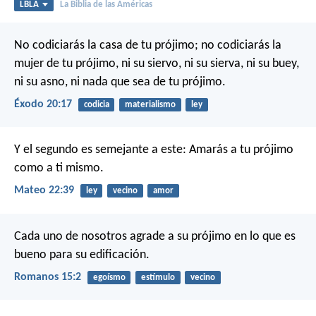
LBLA
La Biblia de las Américas
No codiciarás la casa de tu prójimo; no codiciarás la
mujer de tu prójimo, ni su siervo, ni su sierva, ni su buey,
ni su asno, ni nada que sea de tu prójimo.
Éxodo 20:17
codicia
materialismo
ley
Y el segundo es semejante a este: Amarás a tu prójimo
como a ti mismo.
Mateo 22:39
ley
vecino
amor
Cada uno de nosotros agrade a su prójimo en lo que es
bueno para su edificación.
Romanos 15:2
egoísmo
estímulo
vecino