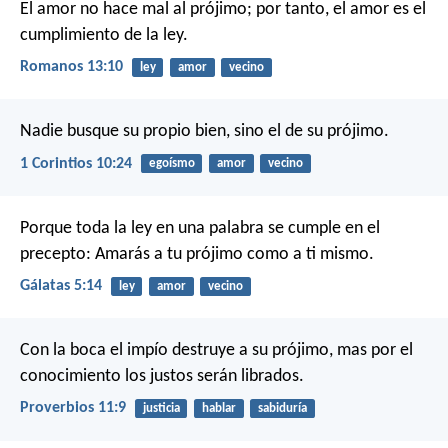
El amor no hace mal al prójimo; por tanto, el amor es el
cumplimiento de la ley.
Romanos 13:10
ley
amor
vecino
Nadie busque su propio bien, sino el de su prójimo.
1 Corintios 10:24
egoísmo
amor
vecino
Porque toda la ley en una palabra se cumple en el
precepto: Amarás a tu prójimo como a ti mismo.
Gálatas 5:14
ley
amor
vecino
Con la boca el impío destruye a su prójimo,
mas por el
conocimiento los justos serán librados.
Proverbios 11:9
justicia
hablar
sabiduría