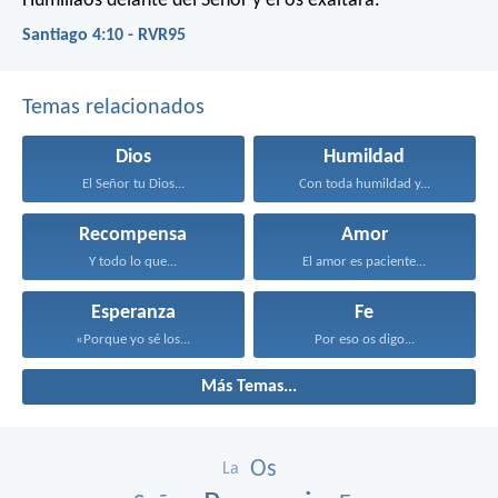
Humillaos delante del Señor y él os exaltará.
Santiago 4:10 - RVR95
Temas relacionados
Dios
Humildad
El Señor tu Dios...
Con toda humildad y...
Recompensa
Amor
Y todo lo que...
El amor es paciente...
Esperanza
Fe
«Porque yo sé los...
Por eso os digo...
Más Temas...
Os
La