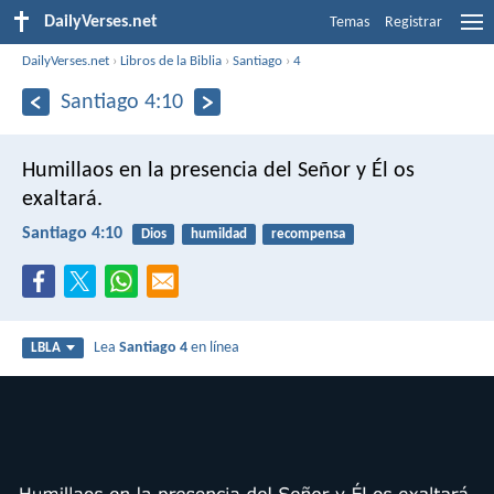
DailyVerses.net
Temas
Registrar
DailyVerses.net
›
Libros de la Biblia
›
Santiago
›
4
Santiago 4:10
Humillaos en la presencia del Señor y Él os
exaltará.
Santiago 4:10
Dios
humildad
recompensa
Lea
Santiago 4
en línea
LBLA