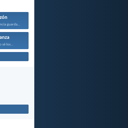
zón
ncia guarda...
anza
sé los...