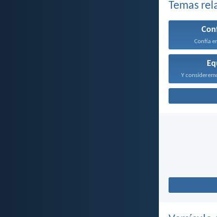
Temas rel
Con
Confía en
Eq