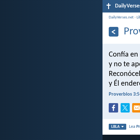
DailyVerse
DailyVerses.net
›
Li
Pro
Confía en 
y no te a
Reconócel
y Él ender
Proverbios 3:5
Lea
P
LBLA