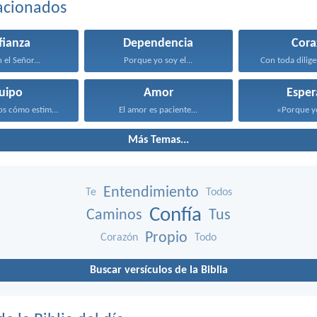
acionados
fianza
Dependencia
Cora
 el Señor...
Porque yo soy el...
Con toda dilige
uipo
Amor
Esper
Y consideremos cómo estimularnos...
El amor es paciente...
«Porque yo 
Más Temas...
Entendimiento
Te
Todos
Confía
Caminos
Tus
Propio
Corazón
Todo
Buscar versículos de la Biblia