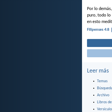
Por lo demás,
puro, todo lo
en esto medit
Filipenses 4:8
Leer más
Temas
Búsqued
Archivo
Libros de
Versícul