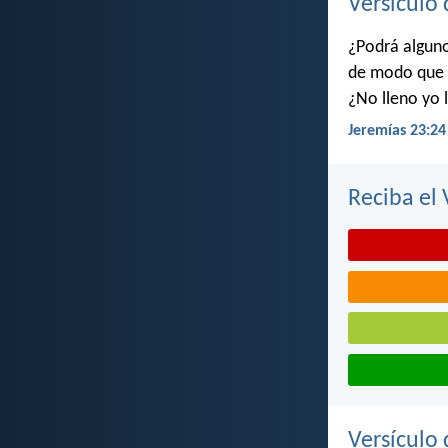
Versículo 
¿Podrá algun
de modo que y
¿No lleno yo l
Jeremías 23:24
Reciba el 
Versículo 