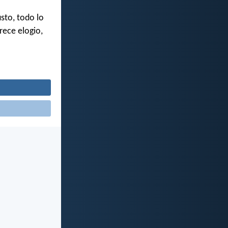
sto, todo lo
rece elogio,