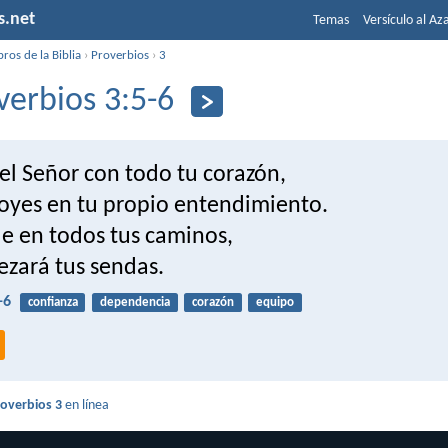
s.net
Temas
Versículo al Az
bros de la Biblia
›
Proverbios
›
3
verbios 3:5-6
el Señor con todo tu corazón,
poyes en tu propio entendimiento.
e en todos tus caminos,
ezará tus sendas.
-6
confianza
dependencia
corazón
equipo
roverbios 3
en línea