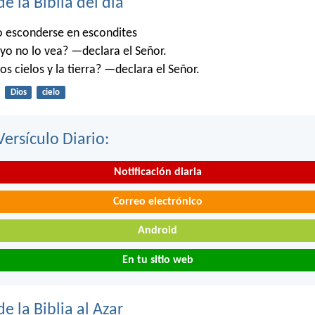
de la Biblia del día
o esconderse en escondites
o no lo vea? —declara el Señor.
os cielos y la tierra? —declara el Señor.
Dios
cielo
Versículo Diario:
Notificación diaria
Correo electrónico
Android
En tu sitio web
de la Biblia al Azar