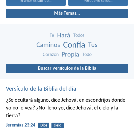
El amor es sufrido...
Porque yo sé los...
Más Temas...
Hará
Te
Todos
Confía
Caminos
Tus
Propia
Corazón
Todo
Buscar versículos de la Biblia
Versículo de la Biblia del día
¿Se ocultará alguno,
dice Jehová,
en escondrijos donde
yo no lo vea?
¿No lleno yo,
dice Jehová,
el cielo y la
tierra?
Jeremías 23:24
Dios
cielo