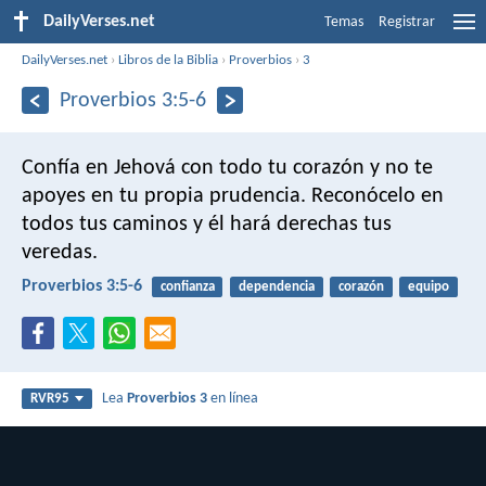
DailyVerses.net
Temas
Registrar
DailyVerses.net
›
Libros de la Biblia
›
Proverbios
›
3
Proverbios 3:5-6
Confía en Jehová con todo tu corazón
y no te
apoyes en tu propia prudencia.
Reconócelo en
todos tus caminos
y él hará derechas tus
veredas.
Proverbios 3:5-6
confianza
dependencia
corazón
equipo
Lea
Proverbios 3
en línea
RVR95