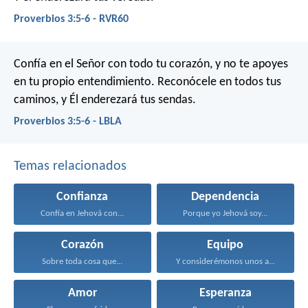
Proverbios 3:5-6 - RVR60
Confía en el Señor con todo tu corazón,
y no te apoyes
en tu propio entendimiento.
Reconócele en todos tus
caminos,
y Él enderezará tus sendas.
Proverbios 3:5-6 - LBLA
Temas relacionados
Confianza
Dependencia
Confía en Jehová con...
Porque yo Jehová soy...
Corazón
Equipo
Sobre toda cosa que...
Y considerémonos unos a...
Amor
Esperanza