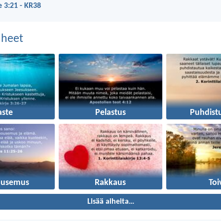
je 3:21 - KR38
aiheet
aste
Pelastus
Puhdist
ousemus
Rakkaus
Toi
Lisää aiheita…