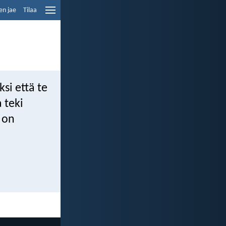
en jae
Tilaa
si että te
 teki
 on