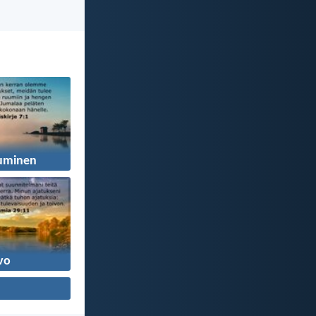
uminen
vo