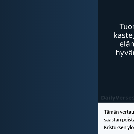
Tämän vertaus
saastan pois
Kristuksen y