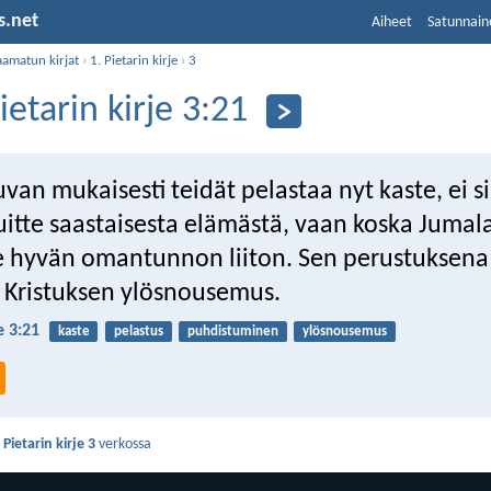
s.net
Aiheet
Satunnain
aamatun kirjat
›
1. Pietarin kirje
›
3
ietarin kirje 3:21
van mukaisesti teidät pelastaa nyt kaste, ei sik
uitte saastaisesta elämästä, vaan koska Jumala
 hyvän omantunnon liiton. Sen perustuksena
 Kristuksen ylösnousemus.
e 3:21
kaste
pelastus
puhdistuminen
ylösnousemus
 Pietarin kirje 3
verkossa