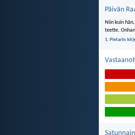
Päivän Ra
Niin kuin hän,
teette. Onhan 
1. Pietarin kir
Vastaanot
Satunnai