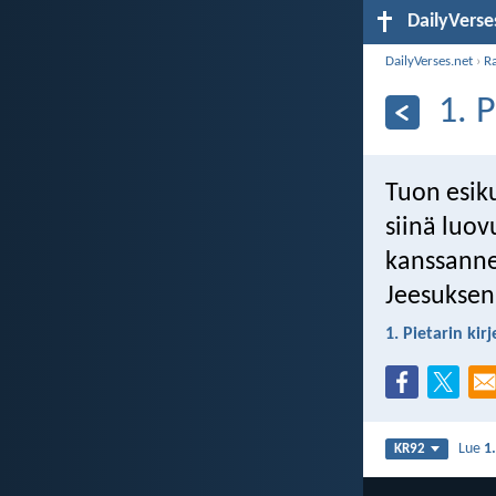
DailyVerse
DailyVerses.net
›
R
1. P
Tuon esiku
siinä luov
kanssanne
Jeesuksen
1. Pietarin kirj
Lue
1.
KR92