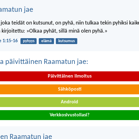
amatun jae
 joka teidät on kutsunut, on pyhä, niin tulkaa tekin pyhiksi kai
kirjoitettu: »Olkaa pyhät, sillä minä olen pyhä.»
je 1:15-16
pyhyys
elämä
kutsumus
a päivittäinen Raamatun jae:
Päivittäinen ilmoitus
Sähköposti
Android
Verkkosivustollasi?
nen Raamatun jae