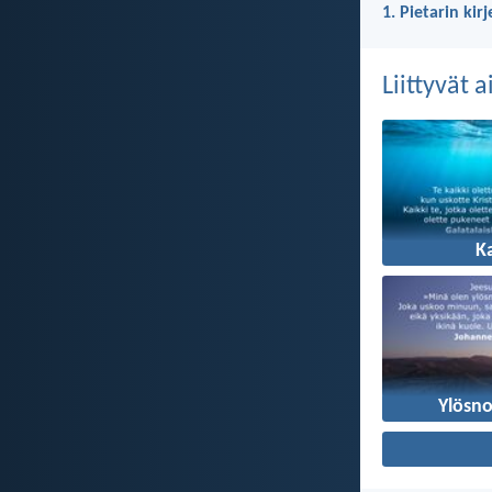
1. Pietarin kir
Liittyvät 
K
Ylösn