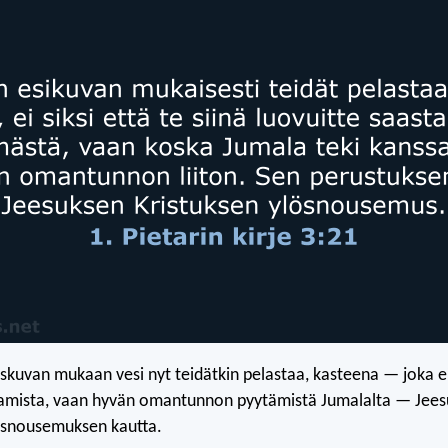
kuvan mukaan vesi nyt teidätkin pelastaa, kasteena — joka ei
tamista, vaan hyvän omantunnon pyytämistä Jumalalta — Jee
lösnousemuksen kautta.