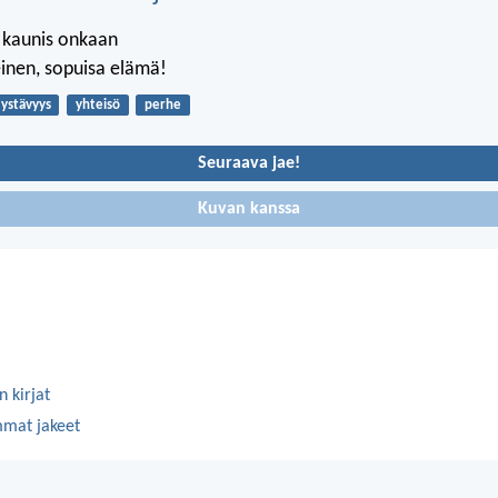
 kaunis onkaan
einen, sopuisa elämä!
ystävyys
yhteisö
perhe
Seuraava jae!
Kuvan kanssa
 kirjat
mmat jakeet