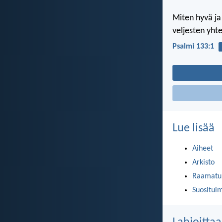
Miten hyvä ja
veljesten yht
Psalmi 133:1
Lue lisää
Aiheet
Arkisto
Raamatun
Suositui