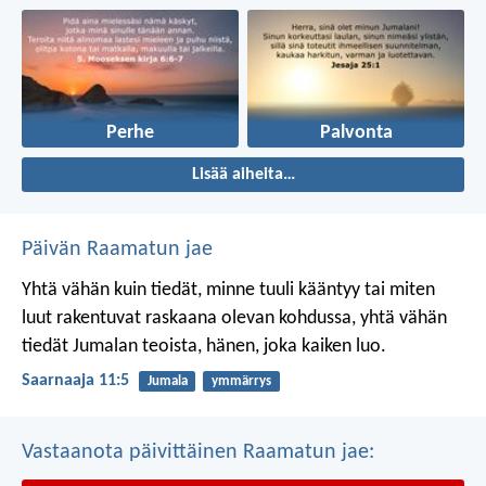
Perhe
Palvonta
Lisää aiheita…
Päivän Raamatun jae
Yhtä vähän kuin tiedät, minne tuuli kääntyy
tai miten
luut rakentuvat raskaana olevan kohdussa,
yhtä vähän
tiedät Jumalan teoista,
hänen, joka kaiken luo.
Saarnaaja 11:5
Jumala
ymmärrys
Vastaanota päivittäinen Raamatun jae: