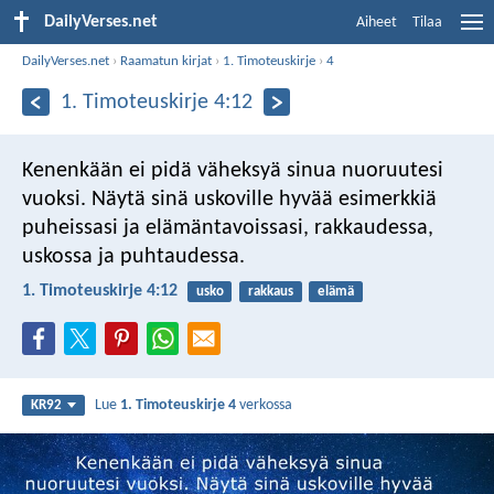
DailyVerses.net
Aiheet
Tilaa
DailyVerses.net
›
Raamatun kirjat
›
1. Timoteuskirje
›
4
1. Timoteuskirje 4:12
Kenenkään ei pidä väheksyä sinua nuoruutesi
vuoksi. Näytä sinä uskoville hyvää esimerkkiä
puheissasi ja elämäntavoissasi, rakkaudessa,
uskossa ja puhtaudessa.
1. Timoteuskirje 4:12
usko
rakkaus
elämä
Lue
1. Timoteuskirje 4
verkossa
KR92