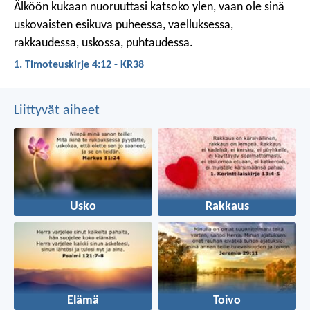
Älköön kukaan nuoruuttasi katsoko ylen, vaan ole sinä
uskovaisten esikuva puheessa, vaelluksessa,
rakkaudessa, uskossa, puhtaudessa.
1. Timoteuskirje 4:12 - KR38
Liittyvät aiheet
Usko
Rakkaus
Elämä
Toivo