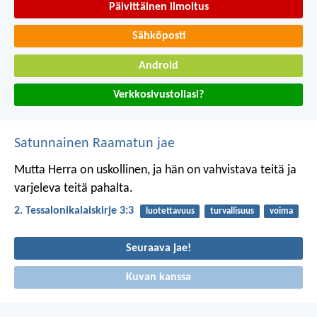
Päivittäinen ilmoitus
Sähköposti
Android
Verkkosivustollasi?
Satunnainen Raamatun jae
Mutta Herra on uskollinen, ja hän on vahvistava teitä ja
varjeleva teitä pahalta.
2. Tessalonikalaiskirje 3:3
luotettavuus
turvallisuus
voima
Seuraava jae!
Kuvan kanssa