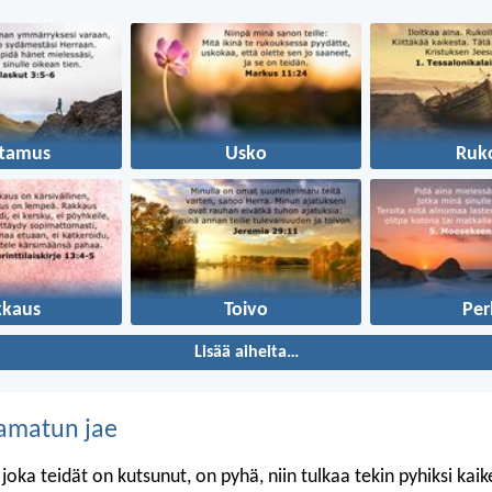
ttamus
Usko
Ruk
kkaus
Toivo
Per
Lisää aiheita…
amatun jae
 joka teidät on kutsunut, on pyhä, niin tulkaa tekin pyhiksi kai