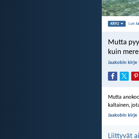
Lue
J
KR92
Mutta pyy
kuin meren
Jaakobin kirje 
Mutta anokoon
kaltainen, jota
Jaakobin kirje 
Liittyvät 