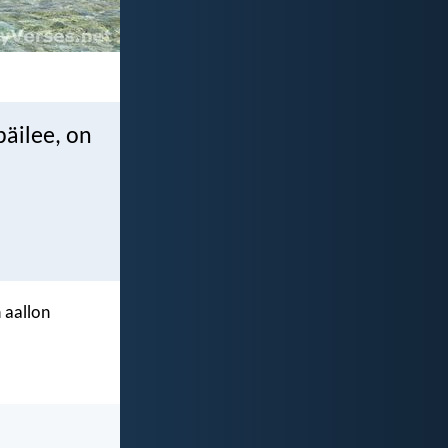
päilee, on
 aallon