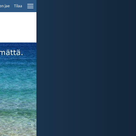
en jae
Tilaa