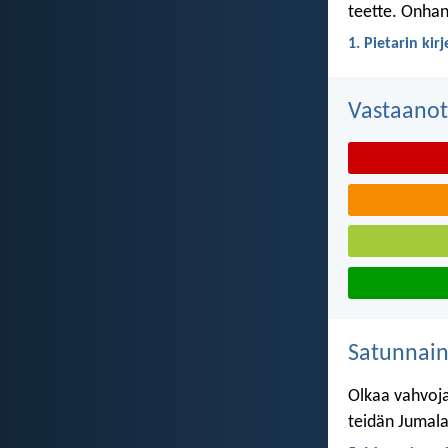
teette. Onhan 
1. Pietarin kir
Vastaanot
Satunnai
Olkaa vahvoja 
teidän Jumalan