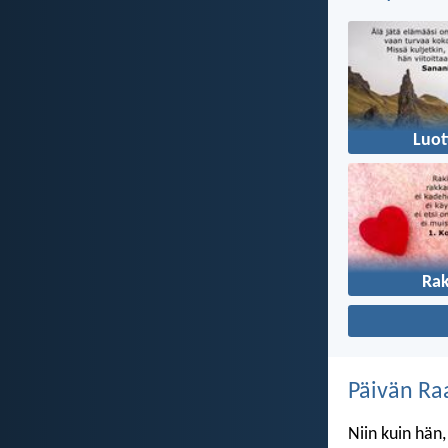
Luo
Ra
Päivän Ra
Niin kuin hän,