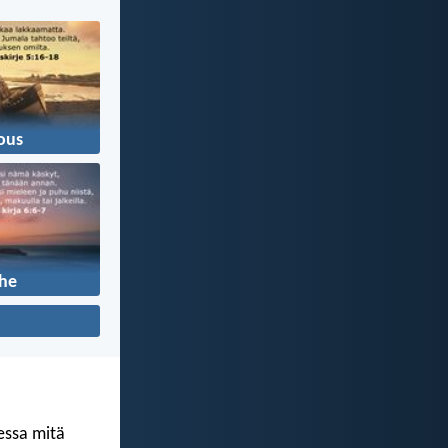
ous
he
kessa mitä