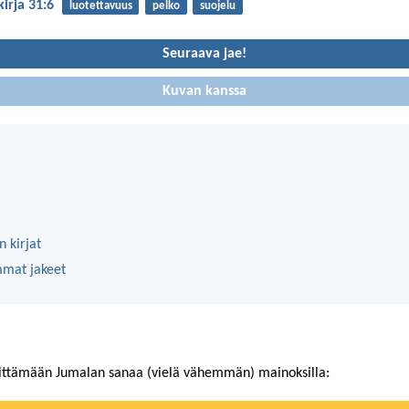
irja 31:6
luotettavuus
pelko
suojelu
Seuraava jae!
Kuvan kanssa
 kirjat
mmat jakeet
ittämään Jumalan sanaa (vielä vähemmän) mainoksilla: