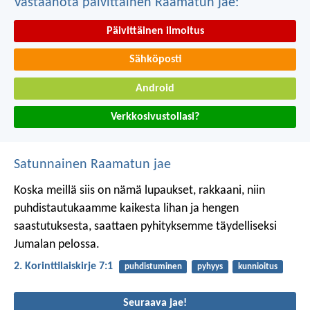
Vastaanota päivittäinen Raamatun jae:
Päivittäinen ilmoitus
Sähköposti
Android
Verkkosivustollasi?
Satunnainen Raamatun jae
Koska meillä siis on nämä lupaukset, rakkaani, niin
puhdistautukaamme kaikesta lihan ja hengen
saastutuksesta, saattaen pyhityksemme täydelliseksi
Jumalan pelossa.
2. Korinttilaiskirje 7:1
puhdistuminen
pyhyys
kunnioitus
Seuraava jae!