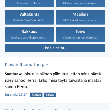
Sillä näin on Herra...
Älkää antako kenenkään vietellä...
Valtakunta
Maailma
Vai ettekö tiedä, etteivät...
Älkää rakastako maailmaa älkääkä...
Rakkaus
Toivo
Rakkaus on pitkämielinen, rakkaus...
Sillä minä tunnen ajatukseni...
Lisää aiheita…
Päivän Raamatun jae
Saattaako joku niin piiloon piiloutua,
etten minä häntä
näe? sanoo Herra.
Enkö minä täytä taivasta ja maata?
sanoo Herra.
Jeremia 23:24
Jumala
taivas