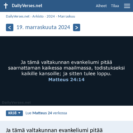
DailyVerses.net
Aiheet
Tilaa
DailyVerses.net
›
Arkisto
›
2024
›
Marraskuu
19. marraskuuta 2024
Lue
Matteus 24
verkossa
KR38
Ja tämä valtakunnan evankeliumi pitää