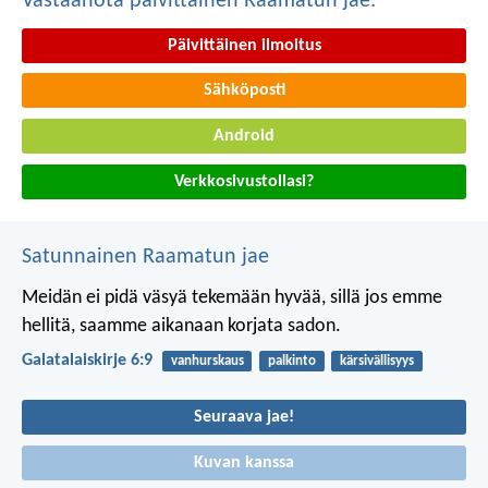
Vastaanota päivittäinen Raamatun jae:
Päivittäinen ilmoitus
Sähköposti
Android
Verkkosivustollasi?
Satunnainen Raamatun jae
Meidän ei pidä väsyä tekemään hyvää, sillä jos emme
hellitä, saamme aikanaan korjata sadon.
Galatalaiskirje 6:9
vanhurskaus
palkinto
kärsivällisyys
Seuraava jae!
Kuvan kanssa