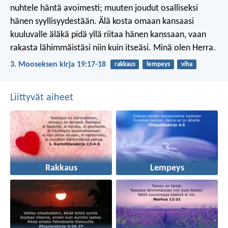
nuhtele häntä avoimesti; muuten joudut osalliseksi
hänen syyllisyydestään. Älä kosta omaan kansaasi
kuuluvalle äläkä pidä yllä riitaa hänen kanssaan, vaan
rakasta lähimmäistäsi niin kuin itseäsi. Minä olen Herra.
3. Mooseksen kirja 19:17-18
rakkaus
lempeys
viha
Liittyvät aiheet
Rakkaus
Lempeys