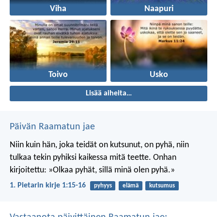
Viha
Naapuri
Toivo
Usko
Lisää aiheita…
Päivän Raamatun jae
Niin kuin hän, joka teidät on kutsunut, on pyhä, niin
tulkaa tekin pyhiksi kaikessa mitä teette. Onhan
kirjoitettu: »Olkaa pyhät, sillä minä olen pyhä.»
1. Pietarin kirje 1:15-16
pyhyys
elämä
kutsumus