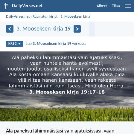
DailyVerses.net
Aiheet
Tilaa
DailyVerses.net
›
Raamatun kirjat
›
3. Mooseksen kirja
3. Mooseksen kirja 19
Lue
3. Mooseksen kirja 19
verkossa
KR92
Älä paheksu lähimmäistäsi vain ajatuksissasi, vaan