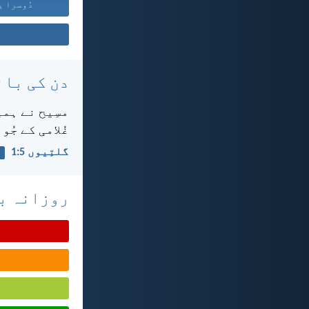
دُوسرا یہ
دن کی بائ
مسِیح نے ہمی
غُلامی کے جُو
گلتِیوں 5:‏1
روزانہ با