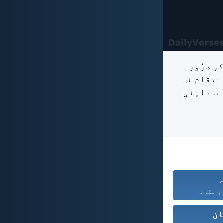
و ضرُور
ِنتقام نہ
 سے اپنی
ہ
و مگر...
ان