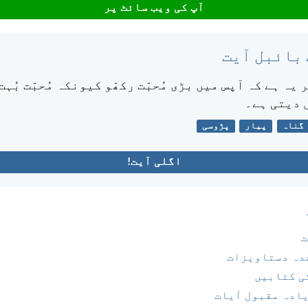
آپ کی ویب سائٹ پر
 بائبل آیت
 یہ ہے کہ آپس میں بڑی مُحبّت رکھّو کیونکہ مُحبّت بُہت
 دیتی ہے۔
گناہ
پیار
پڑوسی
اگلی آیت!
ت
دہ دستاویزات
ی کتابیں
یادہ مقبول آیات