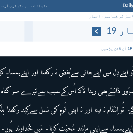
Dail
عنوانات
بے ترتیب آیت
ئبل کی کتابیں
›
احبار
ر 19
آن لائن پڑھیں