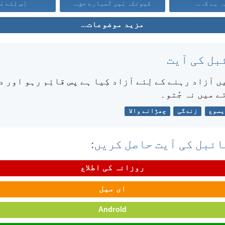
 ہے کہ...
کیونکہ مَیں تُمہارے حق...
اِس لِئے مَی
مزید موضوعات...
بل کی آیت
ں آزاد رہنے کے لِئے آزاد کِیا ہے پس قائِم رہو اور 
ئے میں نہ جُتو۔
یسوع
زندگی
چھڑانے والا
ئبل کی آیت حاصل کریں:
روزانہ کی اطلاع
ای میل
Android