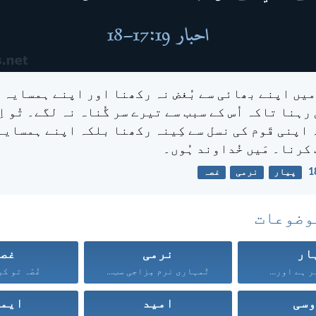
 میں اپنے بھائی سے بُغض نہ رکھنا اور اپنے ہمسایہ ک
ہنا تاکہ اُس کے سبب سے تیرے سر گُناہ نہ لگے۔ تُو ا
 اپنی قَوم کی نسل سے کِینہ رکھنا بلکہ اپنے ہمسایہ
ت کرنا۔ مَیں خُداوند ہُوں۔
پیار
نرمی
غصہ
وضوعات
ار
نرمی
غص
ر ہے اور...
تُمہاری نرم مِزاجی سب...
غُصّہ تو کر
سی
امید
ایم