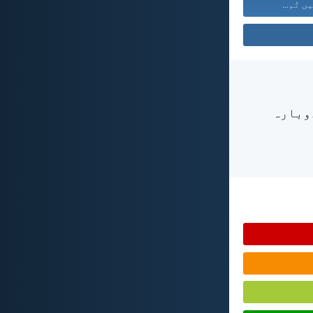
ں تُم...
دوبارہ