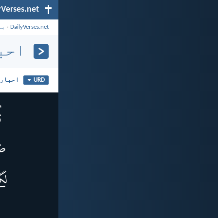
yVerses.net
DailyVerses.net
›
با
احبا
احبار 19
URD