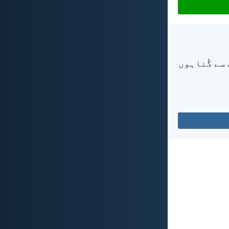
 سے گُناہوں