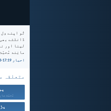
تُو اپنے دِل
ڈانٹتے بھی ر
لینا اور نہ
مانِند مُحبّ
احبار 19:‏17-‏18
متعلقہ م
پی
مُحبّت صابِ
پڑو