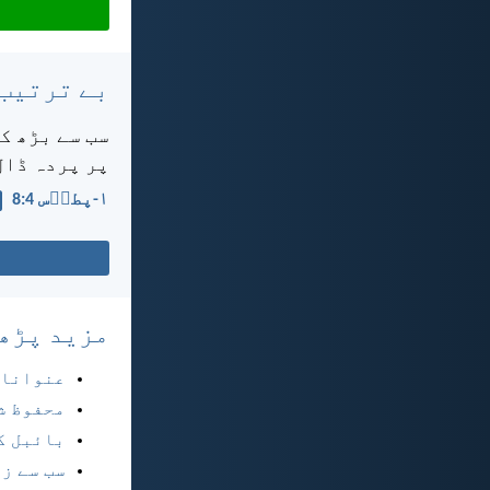
بے ترتیب
سب سے بڑھ کر
پر پردہ ڈال
۱-پطرؔس 4:‏8
مزید پڑھ
عنوانا
محفوظ ش
بائبل ک
سب سے ز