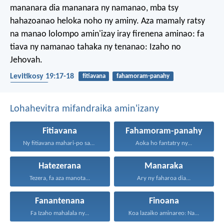
mananara dia mananara ny namanao, mba tsy
hahazoanao heloka noho ny aminy. Aza mamaly ratsy
na manao lolompo amin'izay iray firenena aminao: fa
tiava ny namanao tahaka ny tenanao: Izaho no
Jehovah.
Levitikosy 19:17-18
fitiavana
fahamoram-panahy
hatezerana
Lohahevitra mifandraika amin'izany
Fitiavana
Fahamoram-panahy
Ny fitiavana mahari-po sady...
Aoka ho fantatry ny...
Hatezerana
Manaraka
Tezera, fa aza manota...
Ary ny faharoa dia...
Fanantenana
Finoana
Fa Izaho mahalala ny...
Koa lazaiko aminareo: Na...