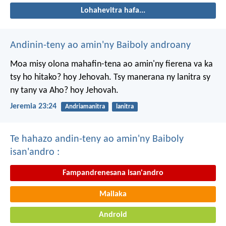
Lohahevitra hafa...
Andinin-teny ao amin'ny Baiboly androany
Moa misy olona mahafin-tena ao amin'ny fierena va ka
tsy ho hitako? hoy Jehovah. Tsy manerana ny lanitra sy
ny tany va Aho? hoy Jehovah.
Jeremia 23:24
Andriamanitra
lanitra
Te hahazo andin-teny ao amin'ny Baiboly
isan'andro :
Fampandrenesana isan'andro
Mailaka
Android