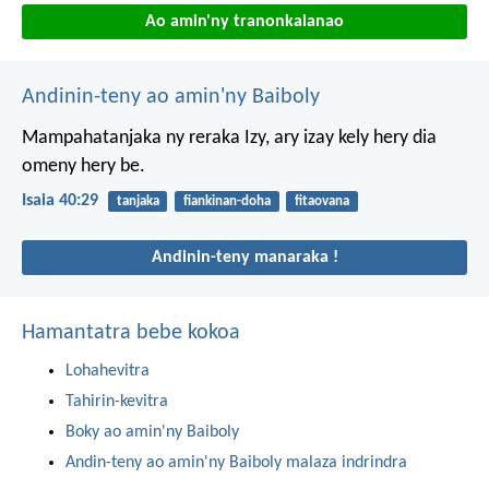
Ao amin'ny tranonkalanao
Andinin-teny ao amin'ny Baiboly
Mampahatanjaka ny reraka Izy,
ary izay kely hery dia
omeny hery be.
Isaia 40:29
tanjaka
fiankinan-doha
fitaovana
Andinin-teny manaraka !
Hamantatra bebe kokoa
Lohahevitra
Tahirin-kevitra
Boky ao amin'ny Baiboly
Andin-teny ao amin'ny Baiboly malaza indrindra