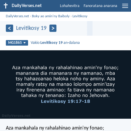
DailyVerses.net
Lohahevitra
Fanoratana anarana
DailyVerses.net
›
Boky ao amin'ny Baiboly
›
Levitikosy
Levitikosy 19
Vakio
Levitikosy 19
an-dalana
MG1865
Aza mankahala ny rahalahinao amin'ny fonao;