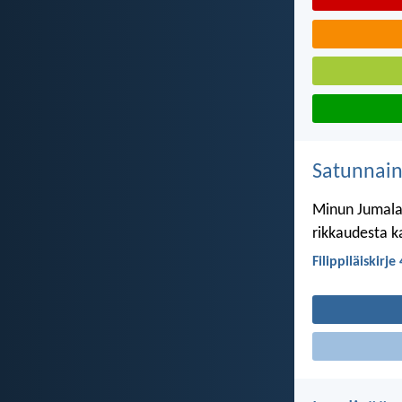
Satunnai
Minun Jumalan
rikkaudesta ka
Filippiläiskirje