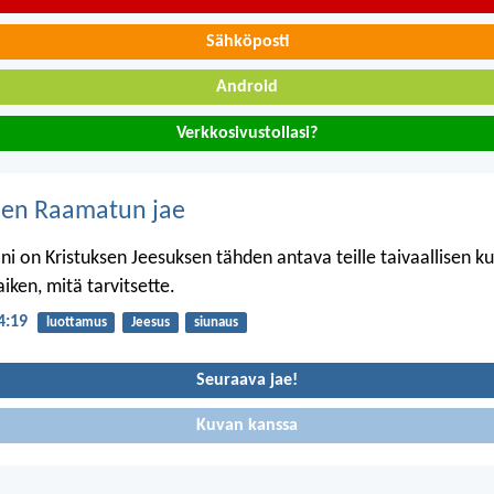
Sähköposti
Android
Verkkosivustollasi?
nen Raamatun jae
i on Kristuksen Jeesuksen tähden antava teille taivaallisen k
iken, mitä tarvitsette.
 4:19
luottamus
Jeesus
siunaus
Seuraava jae!
Kuvan kanssa