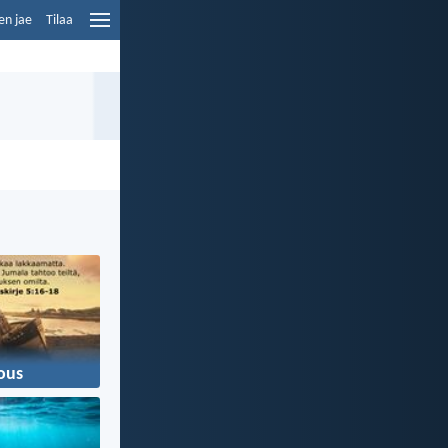
en jae
Tilaa
ous