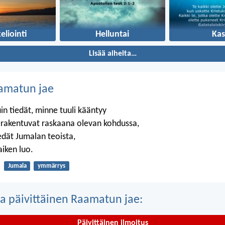
eliointi
Helluntai
Kas
Lisää aiheita…
amatun jae
in tiedät, minne tuuli kääntyy
t rakentuvat raskaana olevan kohdussa,
edät Jumalan teoista,
aiken luo.
Jumala
ymmärrys
a päivittäinen Raamatun jae:
Päivittäinen ilmoitus