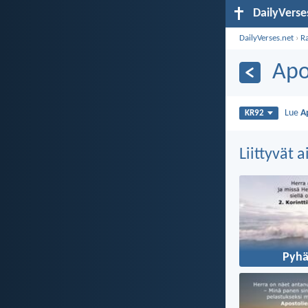
DailyVerse
DailyVerses.net
›
R
Apo
Lue
A
KR92
Liittyvät 
Pyhä