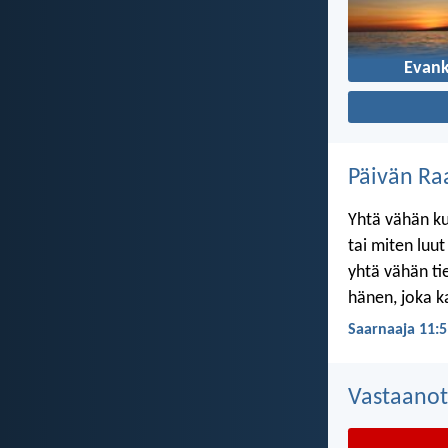
Evank
Päivän Ra
Yhtä vähän ku
tai miten luu
yhtä vähän ti
hänen, joka k
Saarnaaja 11:5
Vastaanot