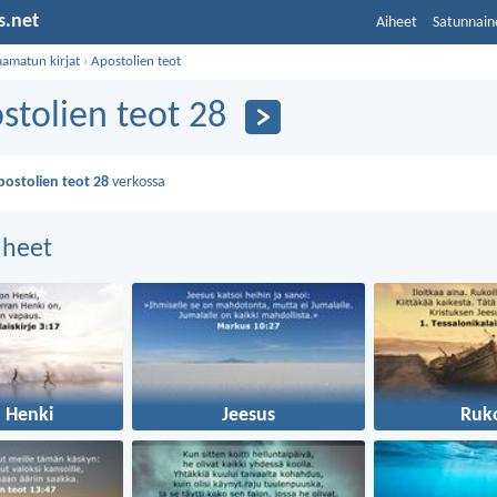
s.net
Aiheet
Satunnain
aamatun kirjat
›
Apostolien teot
stolien teot 28
postolien teot 28
verkossa
aiheet
 Henki
Jeesus
Ruk