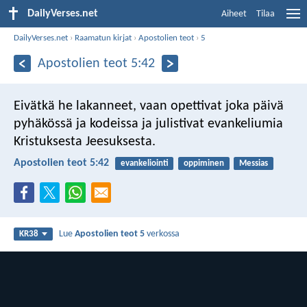
DailyVerses.net
Aiheet
Tilaa
DailyVerses.net
›
Raamatun kirjat
›
Apostolien teot
›
5
Apostolien teot 5:42
Eivätkä he lakanneet, vaan opettivat joka päivä
pyhäkössä ja kodeissa ja julistivat evankeliumia
Kristuksesta Jeesuksesta.
Apostolien teot 5:42
evankeliointi
oppiminen
Messias
Lue
Apostolien teot 5
verkossa
KR38