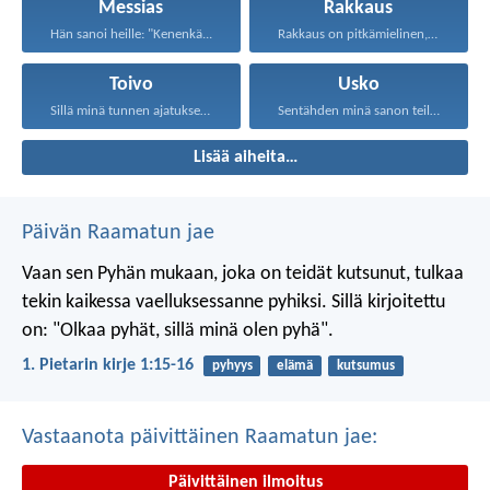
Messias
Rakkaus
Hän sanoi heille: "Kenenkä...
Rakkaus on pitkämielinen, rakkaus...
Toivo
Usko
Sillä minä tunnen ajatukseni...
Sentähden minä sanon teille...
Lisää aiheita…
Päivän Raamatun jae
Vaan sen Pyhän mukaan, joka on teidät kutsunut, tulkaa
tekin kaikessa vaelluksessanne pyhiksi. Sillä kirjoitettu
on: "Olkaa pyhät, sillä minä olen pyhä".
1. Pietarin kirje 1:15-16
pyhyys
elämä
kutsumus
Vastaanota päivittäinen Raamatun jae:
Päivittäinen ilmoitus