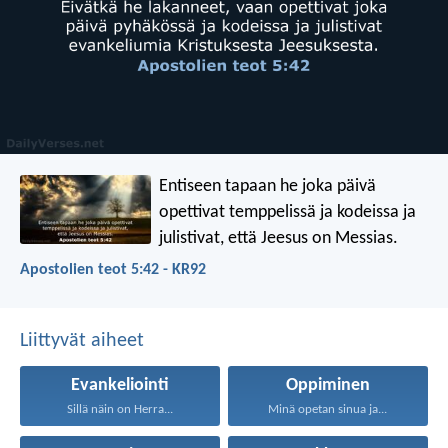
Entiseen tapaan he joka päivä
opettivat temppelissä ja kodeissa ja
julistivat, että Jeesus on Messias.
Apostolien teot 5:42 - KR92
Liittyvät aiheet
Evankeliointi
Oppiminen
Sillä näin on Herra...
Minä opetan sinua ja...