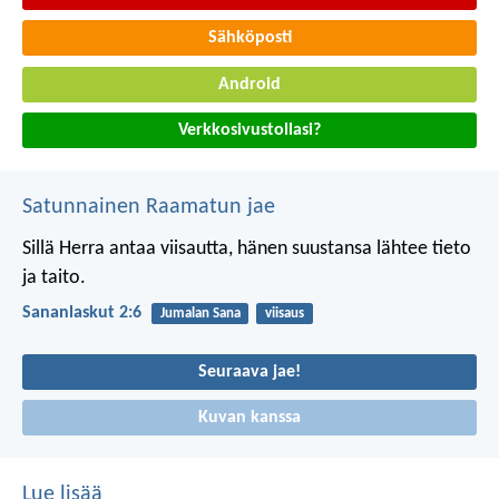
Sähköposti
Android
Verkkosivustollasi?
Satunnainen Raamatun jae
Sillä Herra antaa viisautta,
hänen suustansa lähtee tieto
ja taito.
Sananlaskut 2:6
Jumalan Sana
viisaus
Seuraava jae!
Kuvan kanssa
Lue lisää