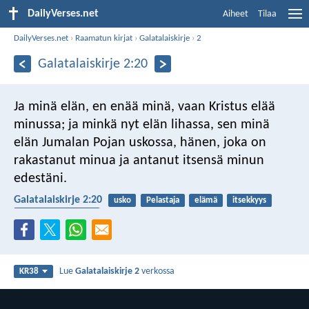
DailyVerses.net
Aiheet
Tilaa
DailyVerses.net
›
Raamatun kirjat
›
Galatalaiskirje
›
2
Galatalaiskirje 2:20
Ja minä elän, en enää minä, vaan Kristus elää
minussa; ja minkä nyt elän lihassa, sen minä
elän Jumalan Pojan uskossa, hänen, joka on
rakastanut minua ja antanut itsensä minun
edestäni.
Galatalaiskirje 2:20
usko
Pelastaja
elämä
itsekkyys
ristiinnaulitseminen
Lue
Galatalaiskirje 2
verkossa
KR38