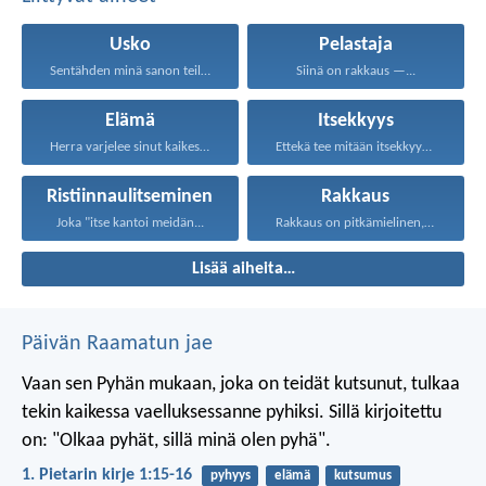
Usko
Pelastaja
Sentähden minä sanon teille...
Siinä on rakkaus —...
Elämä
Itsekkyys
Herra varjelee sinut kaikesta...
Ettekä tee mitään itsekkyydestä...
Ristiinnaulitseminen
Rakkaus
Joka "itse kantoi meidän...
Rakkaus on pitkämielinen, rakkaus...
Lisää aiheita…
Päivän Raamatun jae
Vaan sen Pyhän mukaan, joka on teidät kutsunut, tulkaa
tekin kaikessa vaelluksessanne pyhiksi. Sillä kirjoitettu
on: "Olkaa pyhät, sillä minä olen pyhä".
1. Pietarin kirje 1:15-16
pyhyys
elämä
kutsumus