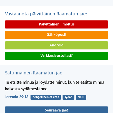
Vastaanota päivittäinen Raamatun jae:
Päivittäinen ilmoitus
Sähköposti
Android
Verkkosivustollasi?
Satunnainen Raamatun jae
Te etsitte minua ja löydätte minut,
kun te etsitte minua
kaikesta sydämestänne.
Jeremia 29:13
hengellinen etsintä
sydän
sielu
Seuraava jae!