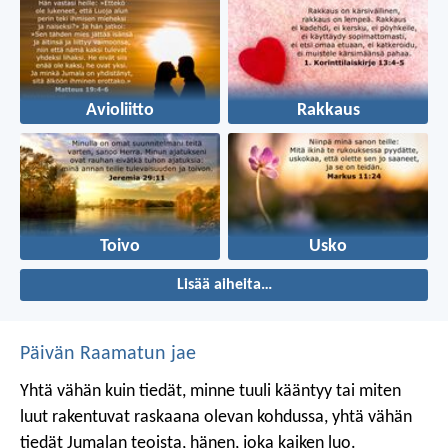
Avioliitto
Rakkaus
Toivo
Usko
Lisää aiheita…
Päivän Raamatun jae
Yhtä vähän kuin tiedät, minne tuuli kääntyy
tai miten
luut rakentuvat raskaana olevan kohdussa,
yhtä vähän
tiedät Jumalan teoista,
hänen, joka kaiken luo.