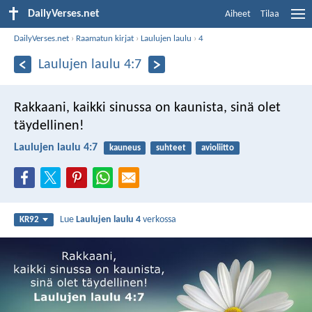
DailyVerses.net
Aiheet
Tilaa
DailyVerses.net
›
Raamatun kirjat
›
Laulujen laulu
›
4
Laulujen laulu 4:7
Rakkaani, kaikki sinussa on kaunista,
sinä olet
täydellinen!
Laulujen laulu 4:7
kauneus
suhteet
avioliitto
Lue
Laulujen laulu 4
verkossa
KR92