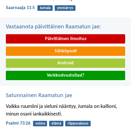
Saarnaaja 11:5
Jumala
ymmärrys
Vastaanota päivittäinen Raamatun jae:
Päivittäinen ilmoitus
Sähköposti
Android
Verkkosivustollasi?
Satunnainen Raamatun jae
Vaikka ruumiini ja sieluni nääntyy,
Jumala on kallioni,
minun osani iankaikkisesti.
Psalmi 73:26
voima
elämä
riippuvaisuus