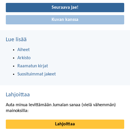
Seuraava jae!
Kuvan kanssa
Lue lisää
Aiheet
Arkisto
Raamatun kirjat
Suosituimmat jakeet
Lahjoittaa
Auta minua levittämään Jumalan sanaa (vielä vähemmän)
mainoksilla:
Lahjoittaa