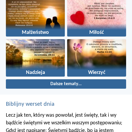
Małżeństwo
Miłość
Nadzieja
Wierzyć
Dalsze tematy...
Biblijny werset dnia
Lecz jak ten, który was powołał, jest święty, tak i wy
bądźcie świętymi we wszelkim
waszym
postępowaniu;
Gdyż jest napisane: Świętymi bądźcie, bo ja jestem