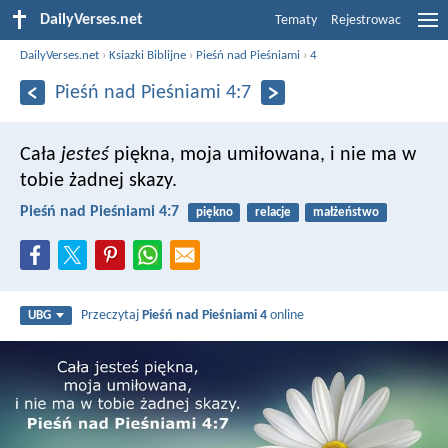
DailyVerses.net
Tematy
Rejestrowac
DailyVerses.net
›
Ksiazki Biblijne
›
Pieśń nad Pieśniami
›
4
Pieśń nad Pieśniami 4:7
Cała
jesteś
piękna, moja umiłowana,
i nie ma w
tobie żadnej skazy.
Pieśń nad Pieśniami 4:7
piękno
relacje
małżeństwo
Przeczytaj
Pieśń nad Pieśniami 4
online
UBG