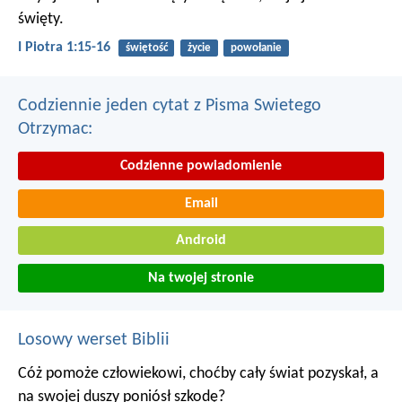
święty.
I Piotra 1:15-16
świętość
życie
powołanie
Codziennie jeden cytat z Pisma Swietego
Otrzymac:
Codzienne powiadomienie
Email
Android
Na twojej stronie
Losowy werset Biblii
Cóż pomoże człowiekowi, choćby cały świat pozyskał, a
na swojej duszy poniósł szkodę?