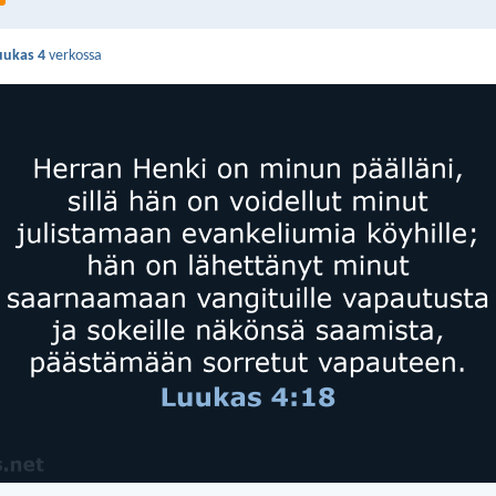
uukas 4
verkossa