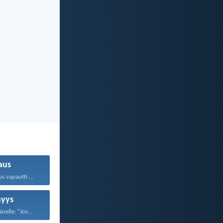
aus
Vapauteen Kristus vapautti meidät...
yys
nelle: "Jos...