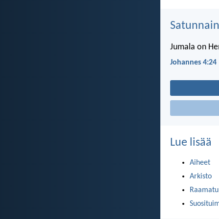
Satunnai
Jumala on Henk
Johannes 4:24
Lue lisää
Aiheet
Arkisto
Raamatun
Suositui