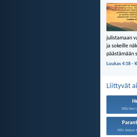
julistamaan v
ja sokeille n
päästämään s
Luukas 4:18 - 
Liittyvät 
H
Sillä Herr
Paran
Niin Jeesus 