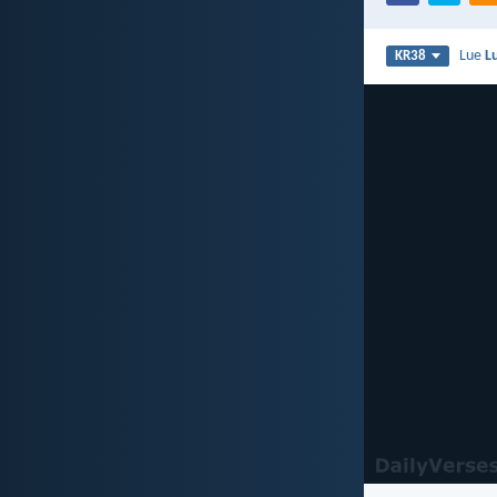
Lue
L
KR38