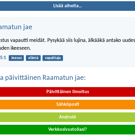
Lisää aiheita…
amatun jae
stus vapautti meidät. Pysykää siis lujina, älkääkä antako uude
uden ikeeseen.
 5:1
Jeesus
elämä
vapahtaja
a päivittäinen Raamatun jae:
Päivittäinen ilmoitus
Sähköposti
Android
Verkkosivustollasi?