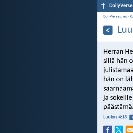
DailyVerse
DailyVerses.net
›
R
Luu
Herran He
sillä hän 
julistama
hän on lä
saarnaama
ja sokeill
päästämää
Luukas 4:18