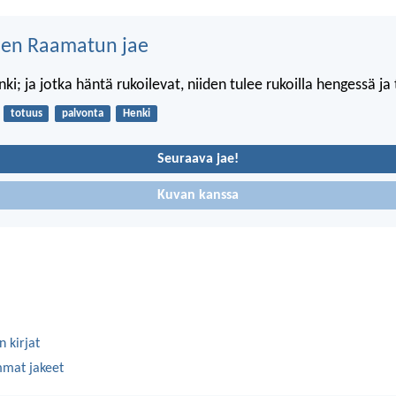
nen Raamatun jae
i; ja jotka häntä rukoilevat, niiden tulee rukoilla hengessä ja
totuus
palvonta
Henki
Seuraava jae!
Kuvan kanssa
 kirjat
mmat jakeet