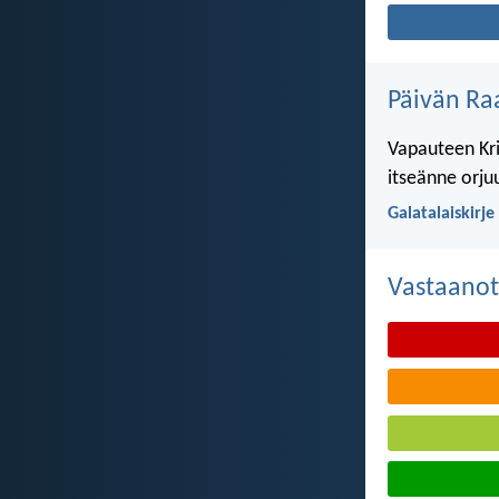
Päivän Ra
Vapauteen Kri
itseänne orju
Galatalaiskirje
Vastaanot