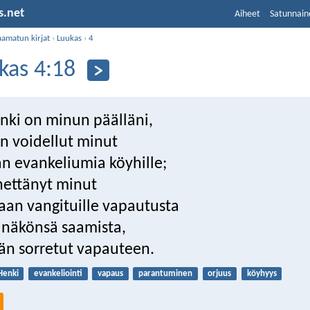
s.net
Aiheet
Satunnain
aamatun kirjat
›
Luukas
›
4
kas 4:18
nki on minun päälläni,
on voidellut minut
an evankeliumia köyhille;
hettänyt minut
an vangituille vapautusta
e näkönsä saamista,
n sorretut vapauteen.
Henki
evankeliointi
vapaus
parantuminen
orjuus
köyhyys