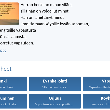
Herran henki on minun ylläni,
sillä hän on voidellut minut.
Hän on lähettänyt minut
ilmoittamaan köyhille hyvän sanoman,
angituille vapautusta
äkönsä saamista,
orretut vapauteen.
KR92
aiheet
enki
Evankeliointi
Vap
a on Henki...
Sillä näin on Herra...
tuminen
Orjuus
Köyh
sanoi hänelle...
Vapauteen Kristus vapautti meidät...
Jeesus sanoi hä