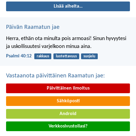
Lisää aiheita…
Päivän Raamatun jae
Herra, ethän ota minulta pois armoasi!
Sinun hyvyytesi
ja uskollisuutesi
varjelkoon minua aina.
Psalmi 40:12
rakkaus
luotettavuus
suojelu
Vastaanota päivittäinen Raamatun jae:
Päivittäinen ilmoitus
Sähköposti
Android
Verkkosivustollasi?