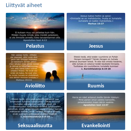
Liittyvät aiheet
Pelastus
Jeesus
Avioliitto
Ruumis
Seksuaalisuutta
Evankeliointi