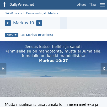
DailyVerses.net
Aiheet
Tilaa
DailyVerses.net
›
Raamatun kirjat
›
Markus
Markus 10
Lue
Markus 10
verkossa
KR92
«
»
Mutta maailman alussa Jumala loi ihmisen mieheksi ja