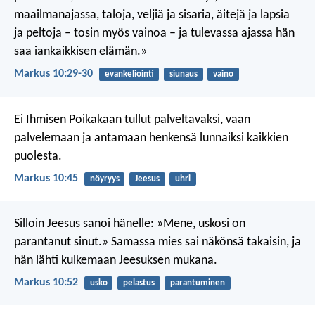
maailmanajassa, taloja, veljiä ja sisaria, äitejä ja lapsia
ja peltoja – tosin myös vainoa – ja tulevassa ajassa hän
saa iankaikkisen elämän.»
Markus 10:29-30
evankeliointi
siunaus
vaino
Ei Ihmisen Poikakaan tullut palveltavaksi, vaan
palvelemaan ja antamaan henkensä lunnaiksi kaikkien
puolesta.
Markus 10:45
nöyryys
Jeesus
uhri
Silloin Jeesus sanoi hänelle: »Mene, uskosi on
parantanut sinut.» Samassa mies sai näkönsä takaisin, ja
hän lähti kulkemaan Jeesuksen mukana.
Markus 10:52
usko
pelastus
parantuminen