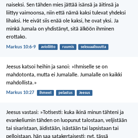
naiseksi. Sen tähden mies jättää isänsä ja äitinsä ja
liittyy vaimoonsa, niin että nämä kaksi tulevat yhdeksi
lihaksi. He eivät siis enää ole kaksi, he ovat yksi. Ja
minkä Jumala on yhdistänyt, sitä älköön ihminen
erottako.
Markus 10:6-9
avioliitto
ruumis
seksuaalisuutta
Jeesus katsoi heihin ja sanoi: »Ihmiselle se on
mahdotonta, mutta ei Jumalalle. Jumalalle on kaikki
mahdollista.»
Markus 10:27
ihmeet
pelastus
Jeesus
Jeesus vastasi: »Totisesti: kuka ikinä minun tähteni ja
evankeliumin tähden on luopunut talostaan, veljistään
tai sisaristaan, äidistään, isästään tai lapsistaan tai
pelloistaan, hän saa satakertaisesti: nyt, tässä