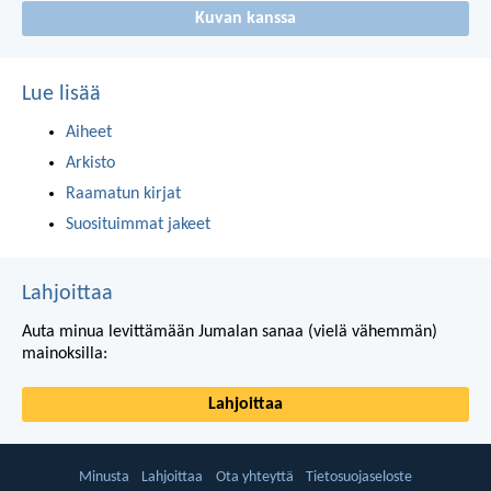
Kuvan kanssa
Lue lisää
Aiheet
Arkisto
Raamatun kirjat
Suosituimmat jakeet
Lahjoittaa
Auta minua levittämään Jumalan sanaa (vielä vähemmän)
mainoksilla:
Lahjoittaa
Minusta
Lahjoittaa
Ota yhteyttä
Tietosuojaseloste