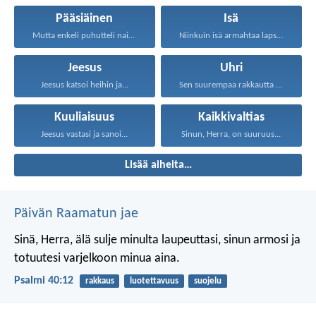
Pääsiäinen
Isä
Mutta enkeli puhutteli naisia...
Niinkuin isä armahtaa lapsiansa...
Jeesus
Uhri
Jeesus katsoi heihin ja...
Sen suurempaa rakkautta ei...
Kuuliaisuus
Kaikkivaltias
Jeesus vastasi ja sanoi...
Sinun, Herra, on suuruus...
Lisää aiheita…
Päivän Raamatun jae
Sinä, Herra, älä sulje minulta laupeuttasi,
sinun armosi ja
totuutesi varjelkoon minua aina.
Psalmi 40:12
rakkaus
luotettavuus
suojelu