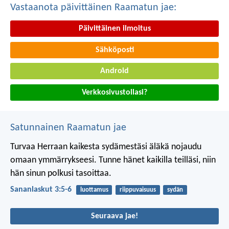
Vastaanota päivittäinen Raamatun jae:
Päivittäinen ilmoitus
Sähköposti
Android
Verkkosivustollasi?
Satunnainen Raamatun jae
Turvaa Herraan kaikesta sydämestäsi
äläkä nojaudu
omaan ymmärrykseesi.
Tunne hänet kaikilla teilläsi,
niin
hän sinun polkusi tasoittaa.
Sananlaskut 3:5-6
luottamus
riippuvaisuus
sydän
Seuraava jae!