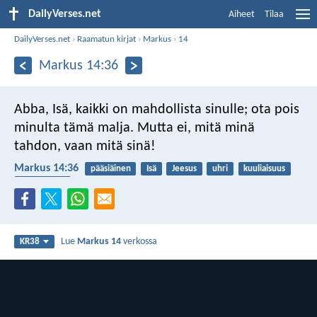
DailyVerses.net
Aiheet
Tilaa
DailyVerses.net
›
Raamatun kirjat
›
Markus
›
14
Markus 14:36
Abba, Isä, kaikki on mahdollista sinulle; ota pois
minulta tämä malja. Mutta ei, mitä minä
tahdon, vaan mitä sinä!
Markus 14:36
pääsiäinen
Isä
Jeesus
uhri
kuuliaisuus
kaikkivaltias
Lue
Markus 14
verkossa
KR38