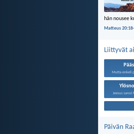
hän nousee ku
Matteus 20:18-
Liittyvät 
Pääs
Mutta enkeli p
Ylösn
Jeesus sanoi 
Päivän Ra