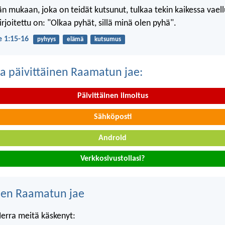
n mukaan, joka on teidät kutsunut, tulkaa tekin kaikessa vael
 kirjoitettu on: "Olkaa pyhät, sillä minä olen pyhä".
je 1:15-16
pyhyys
elämä
kutsumus
a päivittäinen Raamatun jae:
Päivittäinen ilmoitus
Sähköposti
Android
Verkkosivustollasi?
nen Raamatun jae
Herra meitä käskenyt: