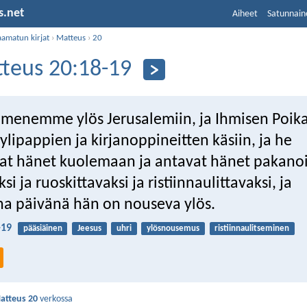
s.net
Aiheet
Satunnain
aamatun kirjat
›
Matteus
›
20
teus 20:18-19
 menemme ylös Jerusalemiin, ja Ihmisen Poik
lipappien ja kirjanoppineitten käsiin, ja he
at hänet kuolemaan ja antavat hänet pakanoi
si ja ruoskittavaksi ja ristiinnaulittavaksi, ja
a päivänä hän on nouseva ylös.
-19
pääsiäinen
Jeesus
uhri
ylösnousemus
ristiinnaulitseminen
atteus 20
verkossa