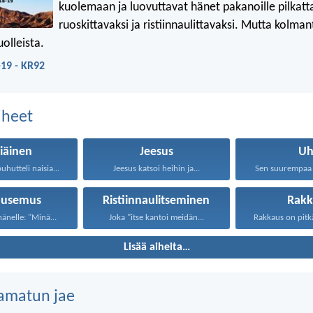
kuolemaan ja luovuttavat hänet pakanoille pilkatt
ruoskittavaksi ja ristiinnaulittavaksi. Mutta kolma
olleista.
19 - KR92
aiheet
iäinen
Jeesus
Uh
uhutteli naisia...
Jeesus katsoi heihin ja...
Sen suurempaa r
ousemus
Ristiinnaulitseminen
Rakk
hänelle: "Minä...
Joka "itse kantoi meidän...
Lisää aiheita…
amatun jae