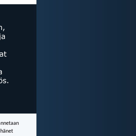
annetaan
t hänet