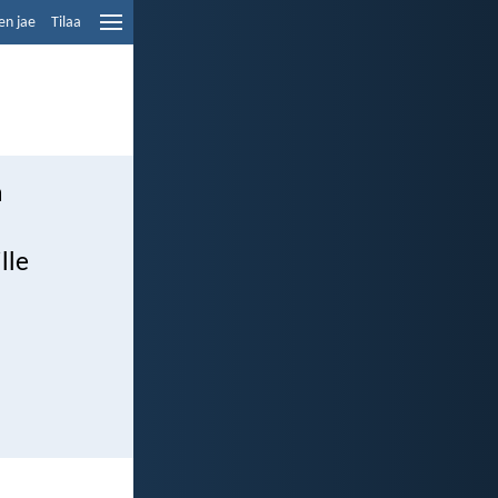
en jae
Tilaa
a
lle