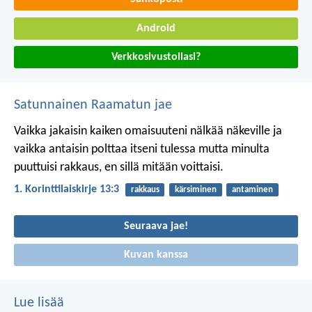
Android
Verkkosivustollasi?
Satunnainen Raamatun jae
Vaikka jakaisin kaiken omaisuuteni nälkää näkeville ja
vaikka antaisin polttaa itseni tulessa mutta minulta
puuttuisi rakkaus, en sillä mitään voittaisi.
1. Korinttilaiskirje 13:3
rakkaus
kärsiminen
antaminen
Seuraava jae!
Kuvan kanssa
Lue lisää