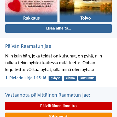
Rakkaus
Toivo
Lisää aiheita…
Päivän Raamatun jae
Niin kuin hän, joka teidät on kutsunut, on pyhä, niin
tulkaa tekin pyhiksi kaikessa mitä teette. Onhan
kirjoitettu: »Olkaa pyhät, sillä minä olen pyhä.»
1. Pietarin kirje 1:15-16
pyhyys
elämä
kutsumus
Vastaanota päivittäinen Raamatun jae:
Päivittäinen ilmoitus
Sähköposti