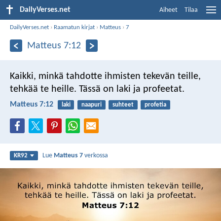
DailyVerses.net
Aiheet
Tilaa
DailyVerses.net
›
Raamatun kirjat
›
Matteus
›
7
Matteus 7:12
Kaikki, minkä tahdotte ihmisten tekevän teille,
tehkää te heille. Tässä on laki ja profeetat.
Matteus 7:12
laki
naapuri
suhteet
profetia
Lue
Matteus 7
verkossa
KR92