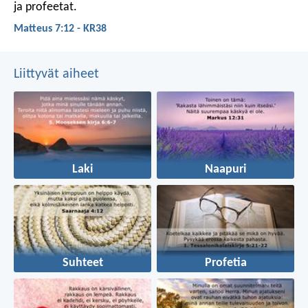
ja profeetat.
Matteus 7:12 - KR38
Liittyvät aiheet
Laki
Naapuri
Suhteet
Profetia