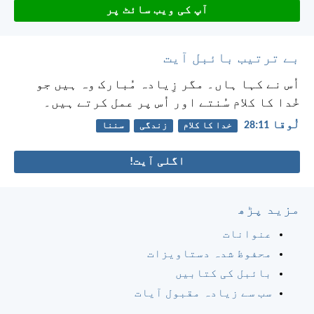
آپ کی ویب سائٹ پر
بے ترتیب بائبل آیت
اُس نے کہا ہاں۔ مگر زِیادہ مُبارک وہ ہیں جو
خُدا کا کلام سُنتے اور اُس پر عمل کرتے ہیں۔
لُوقا 11:‏28
خدا کا کلام
زندگی
سننا
اگلی آیت!
مزید پڑھ
عنوانات
محفوظ شدہ دستاویزات
بائبل کی کتابیں
سب سے زیادہ مقبول آیات