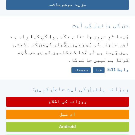
مزید موضوعات...
دن کی بائبل کی آیت
جَیسا تُو نہیں جانتا ہے کہ ہوا کی کیا راہ ہے
اور حامِلہ کی رَحِم میں ہڈِّیاں کیوں کر بڑھتی
ہیں وَیسا ہی تُو خُدا کے کاموں کو جو سب کُچھ
کرتا ہے نہیں جانے گا۔
واعِظ 11:‏5
خدا
سمجھنا
روزانہ بائبل کی آیت حاصل کریں:
روزانہ کی اطلاع
ای میل
Android