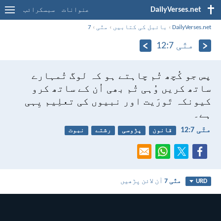
DailyVerses.net
عنوانات
سبسکرائب
DailyVerses.net
›
بائبل کی کتابیں
›
متّی
›
7
متّی 7:‏12
پس جو کُچھ تُم چاہتے ہو کہ لوگ تُمہارے
ساتھ کریں وُہی تُم بھی اُن کے ساتھ کرو
کیونکہ تَورَیت اور نبیوں کی تعلِیم یِہی
ہے۔
متّی 7:‏12
قانون
پڑوسی
رشتے
نبوت
متّی 7
آن لائن پڑھیں
URD