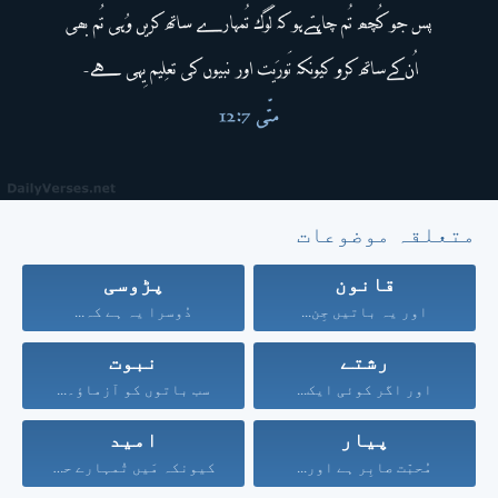
متعلقہ موضوعات
قانون
پڑوسی
اور یہ باتیں جِن...
دُوسرا یہ ہے کہ...
رشتے
نبوت
اور اگر کوئی ایک...
سب باتوں کو آزماؤ۔...
پیار
امید
مُحبّت صابِر ہے اور...
کیونکہ مَیں تُمہارے حق...