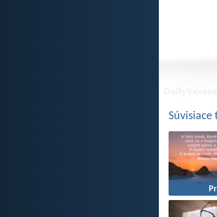
Súvisiace
P