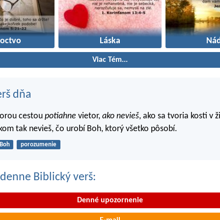
roctvo
Láska
Nád
Viac Tém...
erš dňa
torou cestou
potiahne
vietor,
ako nevieš
, ako sa tvoria kosti v 
lkom tak nevieš, čo urobí Boh, ktorý všetko pôsobí.
Boh
porozumenie
denne Biblický verš:
Denné upozornenie