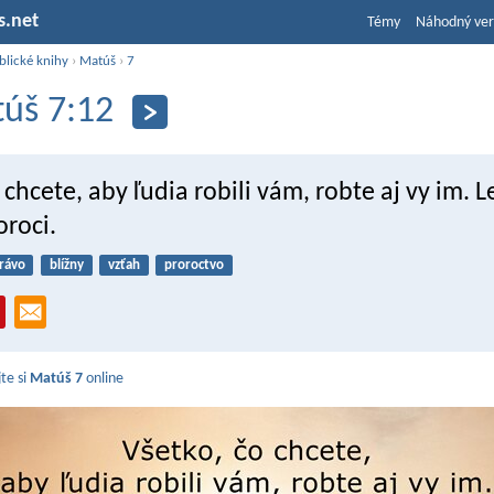
s.net
Témy
Náhodný ver
blické knihy
›
Matúš
›
7
úš 7:12
 chcete, aby ľudia robili vám, robte aj vy im. L
oroci.
rávo
blížny
vzťah
proroctvo
jte si
Matúš 7
online