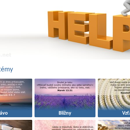
 témy
rávo
Blížny
Vzť