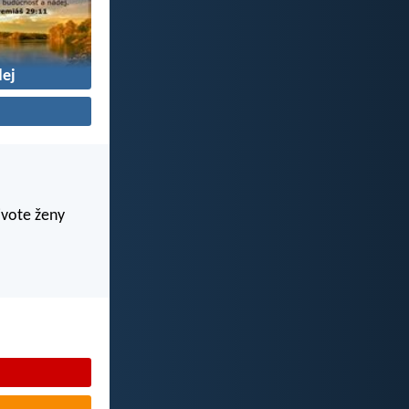
ej
živote ženy