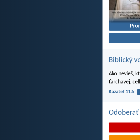
Pro
Biblický v
Ako nevieš, k
ťarchavej, ce
Kazateľ 11:5
Odoberať 