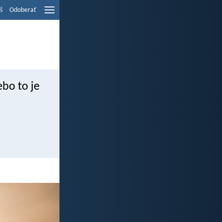
š
Odoberať
ebo to je