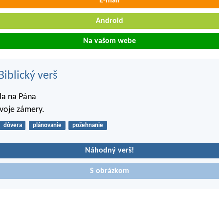
E-mail
Android
Na vašom webe
iblický verš
ela na Pána
tvoje zámery.
dôvera
plánovanie
požehnanie
Náhodný verš!
S obrázkom