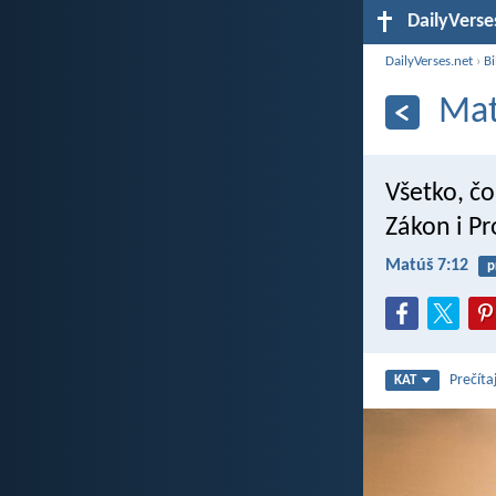
DailyVerse
DailyVerses.net
›
Bi
Mat
Všetko, čo
Zákon i Pr
Matúš 7:12
p
Prečíta
KAT