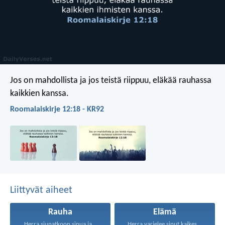
Jos on mahdollista ja jos teistä riippuu, eläkää rauhassa
kaikkien kanssa.
Roomalaiskirje 12:18 - KR92
Liittyvät aiheet
Rauha
Elämä
Herra siunatkoon sinua ja...
Herra varjelee sinut kaikesta...