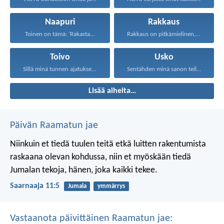
Naapuri
Rakkaus
Toinen on tämä: 'Rakasta...
Rakkaus on pitkämielinen, rakkaus...
Toivo
Usko
Sillä minä tunnen ajatukseni...
Sentähden minä sanon teille...
Lisää aiheita…
Päivän Raamatun jae
Niinkuin et tiedä tuulen teitä
etkä luitten rakentumista
raskaana olevan kohdussa,
niin et myöskään tiedä
Jumalan tekoja,
hänen, joka kaikki tekee.
Saarnaaja 11:5
Jumala
ymmärrys
Vastaanota päivittäinen Raamatun jae: