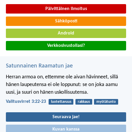
Päivittäinen ilmoitus
Sähköposti
Android
Verkkosivustollasi?
Satunnainen Raamatun jae
Herran armoa on, ettemme ole aivan hävinneet,
sillä
hänen laupeutensa ei ole loppunut:
se on joka aamu
uusi,
ja suuri on hänen uskollisuutensa.
Valitusvirret 3:22-23
luotettavuus
rakkaus
myötätunto
Seuraava jae!
Kuvan kanssa