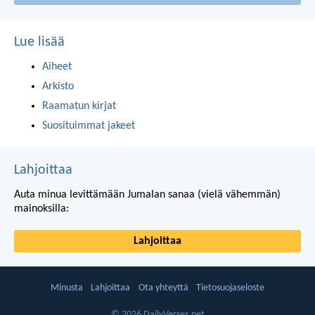
Lue lisää
Aiheet
Arkisto
Raamatun kirjat
Suosituimmat jakeet
Lahjoittaa
Auta minua levittämään Jumalan sanaa (vielä vähemmän)
mainoksilla:
Lahjoittaa
Minusta
Lahjoittaa
Ota yhteyttä
Tietosuojaseloste
© 2026 DailyVerses.net