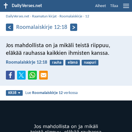
DailyVerses.net
Aiheet
Tilaa
DailyVerses.net
›
Raamatun kirjat
›
Roomalaiskirje
›
12
Roomalaiskirje 12:18
Jos mahdollista on ja mikäli teistä riippuu,
eläkää rauhassa kaikkien ihmisten kanssa.
Roomalaiskirje 12:18
rauha
elämä
naapuri
Lue
Roomalaiskirje 12
verkossa
KR38