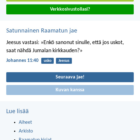
Verkkosivustollasi?
Satunnainen Raamatun jae
Jeesus vastasi: »Enkö sanonut sinulle, että jos uskot,
saat nähdä Jumalan kirkkauden?»
Johannes 11:40
usko
Jeesus
Seuraava jae!
Kuvan kanssa
Lue lisää
Aiheet
Arkisto