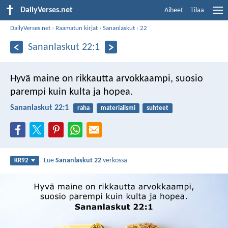
DailyVerses.net
Aiheet
Tilaa
DailyVerses.net
›
Raamatun kirjat
›
Sananlaskut
›
22
Sananlaskut 22:1
Hyvä maine on rikkautta arvokkaampi,
suosio
parempi kuin kulta ja hopea.
Sananlaskut 22:1
raha
materialismi
suhteet
Lue
Sananlaskut 22
verkossa
KR92