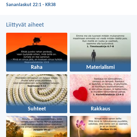
Sananlaskut 22:1 - KR38
Liittyvät aiheet
Raha
Materialismi
Suhteet
Rakkaus