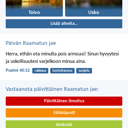
Toivo
Usko
Lisää aiheita…
Päivän Raamatun jae
Herra, ethän ota minulta pois armoasi!
Sinun hyvyytesi
ja uskollisuutesi
varjelkoon minua aina.
Psalmi 40:12
rakkaus
luotettavuus
suojelu
Vastaanota päivittäinen Raamatun jae:
Päivittäinen ilmoitus
Sähköposti
Android