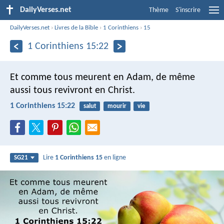
DailyVerses.net
Thème
S'inscrire
DailyVerses.net
›
Livres de la Bible
›
1 Corinthiens
›
15
1 Corinthiens 15:22
Et comme tous meurent en Adam, de même
aussi tous revivront en Christ.
1 Corinthiens 15:22
salut
mourir
vie
Lire
1 Corinthiens 15
en ligne
SG21