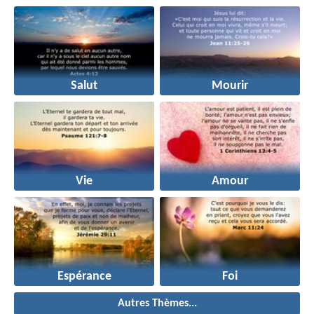
Salut
Mourir
Vie
Amour
Espérance
Foi
Autres Thèmes...