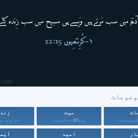
وضوعات
ات
موت
زند
ُوسرے کے...
یِسُوعؔ نے اُس سے...
خُداوند ہر 
ار
امید
ایم