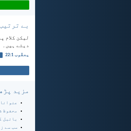
بے ترتیب
لیکن کلام پ
دیتے ہیں۔
یعقُوب 1:‏22
ا
مزید پڑھ
عنوانا
محفوظ ش
بائبل ک
سب سے ز