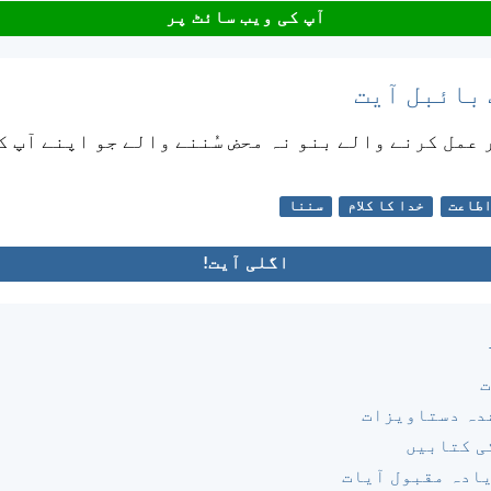
آپ کی ویب سائٹ پر
 بائبل آیت
ر عمل کرنے والے بنو نہ محض سُننے والے جو اپنے آپ ک
طاعت
خدا کا کلام
سننا
اگلی آیت!
ت
دہ دستاویزات
ی کتابیں
یادہ مقبول آیات