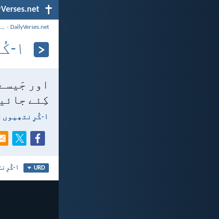
yVerses.net
DailyVerses.net
›
با
۱-کُرِنتھِیوں 15:‏22
اور جَیسے 
کِئے جائی
۱-کُرِنتھِیوں 15:‏22
۱-کُرِنتھِیوں 15
URD