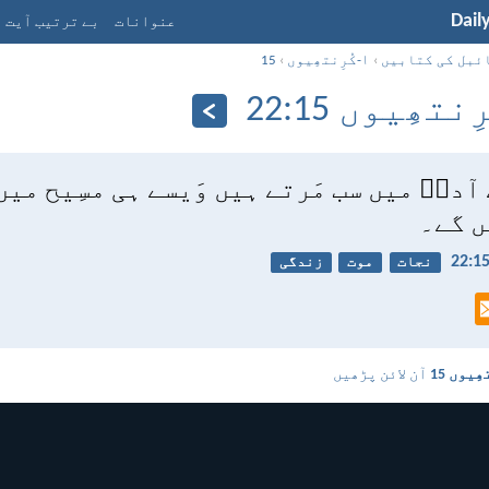
Dail
عنوانات
بے ترتیب آیت
ئبل کی کتابیں
›
۱-کُرِنتھِیوں
›
15
آدمؔ میں سب مَرتے ہیں وَیسے ہی مسِیح میں
ں گے۔
نجات
موت
زندگی
آن لائن پڑھیں