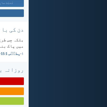
مُحبّت صابِ
دن کی بائ
بلکہ جِس طرح
میں پاک بنو۔
۱-پطرؔس 1:‏15-‏16
روزانہ با