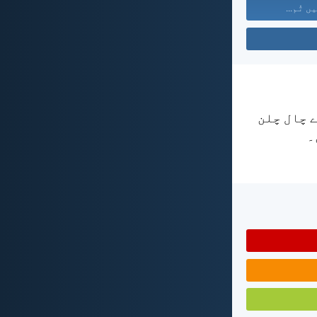
ں تُم...
ے چال چلن
۔