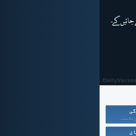
گی
بلا سے...
ان