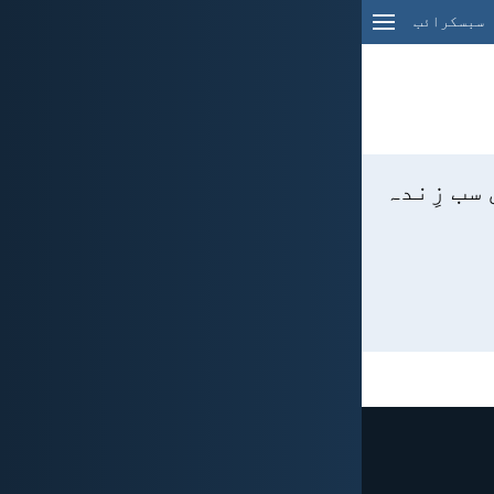
سبسکرائب
 سب زِندہ