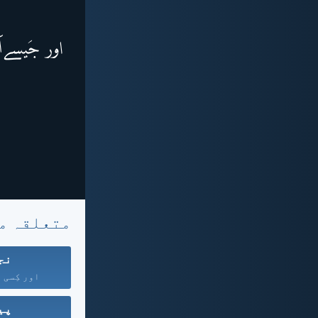
متعلقہ م
نج
اور کِسی د
پی