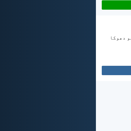
و دھوکا