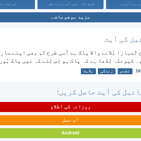
ر ہے اور...
کیونکہ مَیں تُمہارے حق...
اِس لِئے مَی
مزید موضوعات...
بل کی آیت
 تُمہارا بُلانے والا پاک ہے اُسی طرح تُم بھی اپنے سار
 کیونکہ لِکھا ہے کہ پاک ہو اِس لِئے کہ مَیں پاک ہُوں
تقدس
زندگی
بلاہٹ
ئبل کی آیت حاصل کریں:
روزانہ کی اطلاع
ای میل
Android