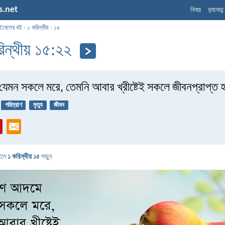
s.net
বিষয়
র‌্যানড্
ইবেলের বই
›
১ করিন্থীয়
›
১৫
িন্থীয় ১৫:২২
েমন সকলে মরে, তেমনি আবার খ্রীষ্টেই সকলে জীবনপ্রাপ্ত
পরিত্রাণ
মৃত্যু
জীবন
ইনে
১ করিন্থীয় ১৫
পড়ুন