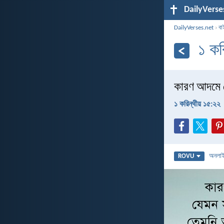
DailyVerse
DailyVerses.net
›
বা
১ কর
কারণ আদমে য
১ করিন্থীয় ১৫:২২
অনলা
ROVU