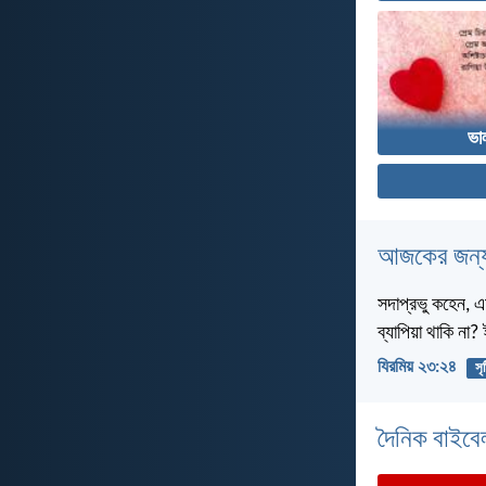
ভা
আজকের জন্য
সদাপ্রভু কহেন, এ
ব্যাপিয়া থাকি না
যিরমিয় ২৩:২৪
সৃষ
দৈনিক বাইবে