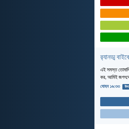
র‌্যানড্ম বাই
এই সমস্ত তোমাদি
কর, আমিই জগৎক
যোহন ১৬:৩৩
উৎ