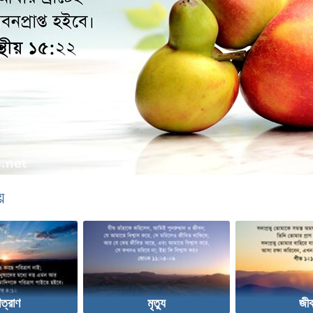
়
ত্রাণ
মৃত্যু
জী