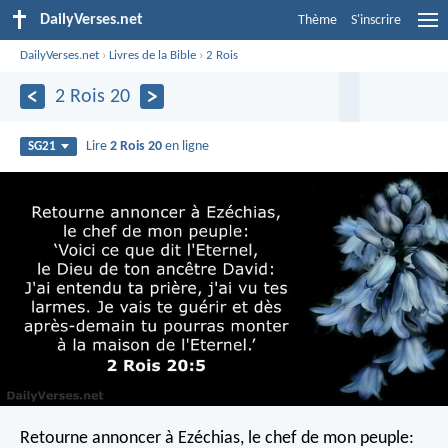
DailyVerses.net
Thème
S'inscrire
DailyVerses.net
›
Livres de la Bible
›
2 Rois
2 Rois 20
Lire
2 Rois 20
en ligne
SG21
Retourne annoncer à Ezéchias, le chef de mon peuple: