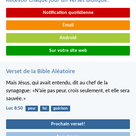
Recevoir chaque jour un verset Biblique:
Notification quotidienne
Email
Android
Sur votre site web
Verset de la Bible Aléatoire
Mais Jésus, qui avait entendu, dit au chef de la
synagogue: «N’aie pas peur, crois seulement, et elle sera
sauvée.»
Luc 8:50
peur
foi
guérison
Prochain verset!